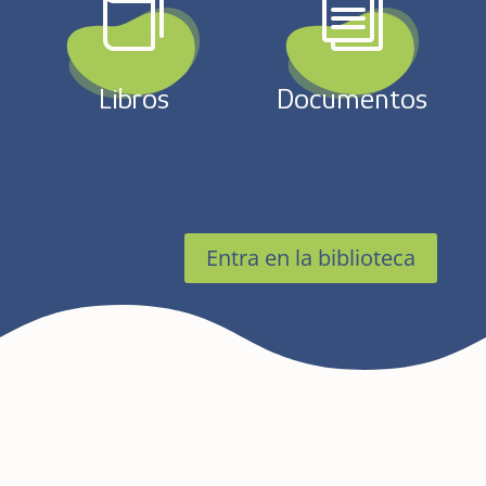

i
Libros
Documentos
Entra en la biblioteca