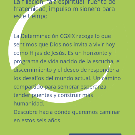
La filiación, raíz espiritual, fuente de
fraternidad, impulso misionero para
este tiempo
La Determinación CGXIX recoge lo que
sentimos que Dios nos invita a vivir hoy
como Hijas de Jesús. Es un horizonte y
programa de vida nacido de la escucha, el
discernimiento y el deseo de responder a
los desafíos del mundo actual. Un camino
compartido para sembrar esperanza,
tender puentes y construir más
humanidad.
Descubre hacia dónde queremos caminar
en estos seis años.