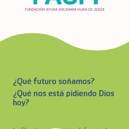
¿Qué futuro soñamos?
¿Qué nos está pidiendo Dios
hoy?