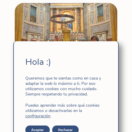
Hola :)
Queremos que te sientas como en casa y
adaptar la web lo máximo a ti. Por eso
Finaliza el Encuentro de Provinciales:
utilizamos cookies con mucho cuidado.
«¿Qué llevas en el corazón?»
Siempre respetando tu privacidad.
Ago 4, 2026
|
América Andina
,
Brasil-Caribe
,
Puedes aprender más sobre qué cookies
Destacado
,
España-Italia
,
Gobierno general
,
Hijas de
utilizamos o desactivarlas en la
configuración
.
Jesús
,
Índico-Pacífico
Aceptar
Rechazar