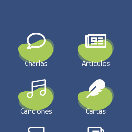


Charlas
Artículos


Canciones
Cartas