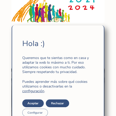
Seguimos en camino sinodal – II
Asamblea – Sínodo octubre 2024
Hola :)
Oct 21, 2024
|
Iglesia
,
Noticias
Queremos que te sientas como en casa y
adaptar la web lo máximo a ti. Por eso
utilizamos cookies con mucho cuidado.
Siempre respetando tu privacidad.
Puedes aprender más sobre qué cookies
utilizamos o desactivarlas en la
configuración
.
Aceptar
Rechazar
Configurar