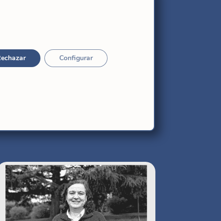
echazar
Configurar