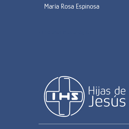
María Rosa Espinosa
« Entradas más antiguas