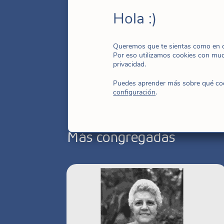
de septiembre de 1982, hizo sus prim
Hola :)
profesión perpetua el 26 de abril de 
Queremos que te sientas como en ca
Por eso utilizamos cookies con mu
privacidad.
Puedes aprender más sobre qué cook
configuración
.
Más congregadas