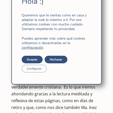
Hola :)
Tratar la devoción de Santa Cándida María de
Jesús a la Santísima Trinidad como dice la
misma Pilar “es disponerse a escuchar un
Queremos que te sientas como en casa y
adaptar la web lo máximo a ti. Por eso
relato lleno de silencios y escaso de palabras…
utilizamos cookies con mucho cuidado.
hasta encontrar tesoros casi olvidados o,
Siempre respetando tu privacidad.
quizás, desconocidos.” “Por la tradición de la
Puedes aprender más sobre qué cookies
Congregación sabemos que esa devoción fue
utilizamos o desactivarlas en la
configuración
.
intensa en la Madre e incluso, uno de los
rasgos esenciales de su vida espiritual”.
Aceptar
Rechazar
La imagen del Dios Trinidad y sobre todo la
Configurar
experiencia de este mismo Dios está a la base
de una fe sólida y profunda de una persona
verdaderamente cristiana. Es lo que iremos
ahondando gracias a la lectura meditada y
reflexiva de estas páginas, como en días de
retiro y que, como nos dice también Ma. Inez