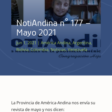
NotiAndina n° 177 –
Mayo 2021
Jun 1, 2021
|
América Andina
,
Argentina
,
Bolivia
,
Colombia
,
Noticias
,
Venezuela
La Provincia de América-Andina nos envía su
revista de mayo y nos dicen: