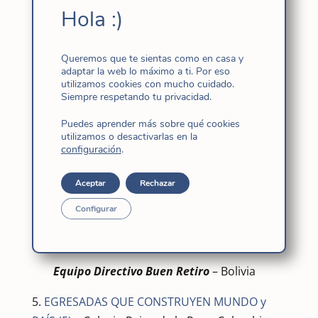
Hola :)
CREYENTE DE VENEZUELA
HH. Comunidad de Colombia
Queremos que te sientas como en casa y
adaptar la web lo máximo a ti. Por eso
2.
¡A MITAD DE CAMINO DEL AÑO JUBILAR! ¡Y
utilizamos cookies con mucho cuidado.
Siempre respetando tu privacidad.
AÑO IGNACIANO 2021-2022!
Puedes aprender más sobre qué cookies
HH.
Comunidad de Colombia
utilizamos o desactivarlas en la
configuración
.
3.
INICIO DE LA CATEQUESIS EN EL INTERNADO
Aceptar
Rechazar
HH.
Buen Retiro
– Bolivia
Configurar
4.
ENCUENTRO DE EDUCADORES – OSCAR
ÚNZAGA DE LA VEGA
Equipo Directivo Buen Retiro
– Bolivia
5.
EGRESADAS QUE CONSTRUYEN MUNDO y