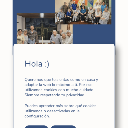
Hola :)
Visita canónica de la superiora
general a la Provincia Índico-Pacífico:
Queremos que te sientas como en casa y
Japón
adaptar la web lo máximo a ti. Por eso
Jun 27, 2026
|
Gobierno general
,
Índico-
utilizamos cookies con mucho cuidado.
Siempre respetando tu privacidad.
Pacífico
,
Japón
,
Noticias
Puedes aprender más sobre qué cookies
utilizamos o desactivarlas en la
configuración
.