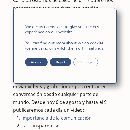
Cándida estamos de celebración. Y queremos
prepararnos con hondura, con oración,
reflexión y festejo. Para esto daremos la
palabra a nuestra Superiora General, Maria
We are using cookies to give you the best
Inez Furtado fi, que reflexiona con todas las
experience on our website.
Hijas de Jesús sobre la comunicación.
You can find out more about which cookies
Precisamente Pilar de la Puerta fi publicó en
we are using or switch them off in
settings
.
nuestra web internacional el artículo titulado
“La comunicación, modo de ser de Dios y de
Accept
Reject
Settings
sus hijas”
. A raíz de esta reflexión, Maria Inez
Furtado fi nos invitó a compartir, a dialogar, a
enviar vídeos y grabaciones para entrar en
conversación desde cualquier parte del
mundo. Desde hoy 6 de agosto y hasta el 9
publicaremos cada día un vídeo:
– 1.
Importancia de la comunicación
– 2. La transparencia