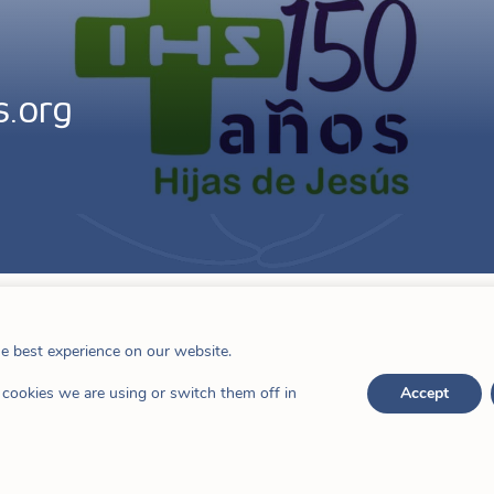
s.org
he best experience on our website.
 2020 – 8 de dezembro de 2021), comemoramos o
cookies we are using or switch them off in
Accept
com o espírito, nas palavras do nosso
Superiora
obrir a fecundidade destes anos e aprofundar na