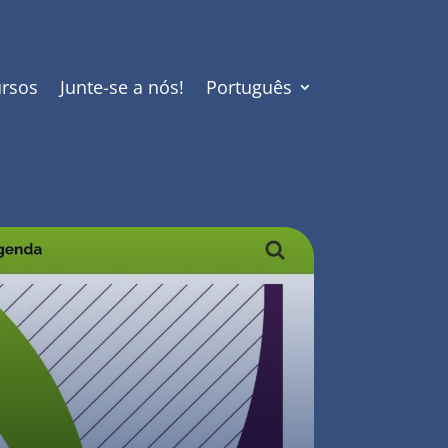
rsos
Junte-se a nós!
Português