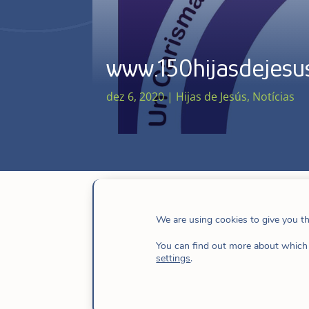
www.150hijasdejesu
dez 6, 2020
|
Hijas de Jesús
,
Notícias
We are using cookies to give you t
Ao longo deste ano (8 de dezembro de
You can find out more about which 
settings
.
150º aniversário da nossa
Congregação
Geral,
“agradecer o que recebemos, desc
nossa identidade ».