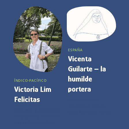
ESPAÑA
Vicenta
Guilarte – la
humilde
ÍNDICO-PACÍFICO
portera
Victoria Lim
Felicitas
Amaba hacer la
voluntad de Dios en
Amo estar y contemplar
todas las cosas. Amaba
la naturaleza, sentarme
con sencillez, humildad
en la playa viendo el
y sabiduría.
amanecer o el