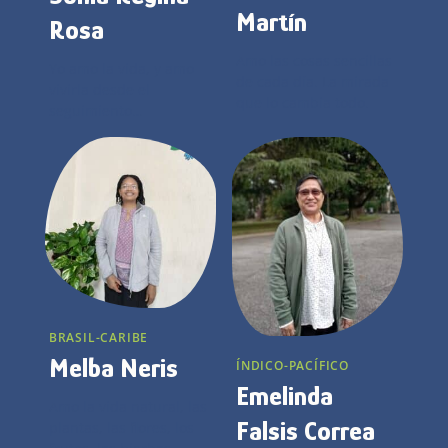
Amo las personas, mi
Martín
Rosa
familia, mis hermanos,
la Congregación de las
Amo las cosas sencillas
Yo amo la vida, y amo
Hijas de Jesús de la que
de cada día. La mirada
vivirla desde el
soy parte y en ella, a
que lo cambia todo.
seguimiento
cada Hija de Jesús, mis
apasionado por Jesús,
hermanas. Amo la
buscando cada día
amistad y los buenos
aprender de Él a hacer
amigos y amigas que la
la voluntad del Padre, a
vida me ha regalado.
amar y servir con
Amo mi vocación,
alegría a todos mis
porque siento que en
hermanos y hermanas,
ella Dios me permite
desde mi vocación de
ser yo misma, desde lo
Hija de Jesús.
más profundo de mi
ser…
BRASIL-CARIBE
Melba Neris
ÍNDICO-PACÍFICO
Emelinda
Amo la vida natural, las
Falsis Correa
plantas, las flores, los