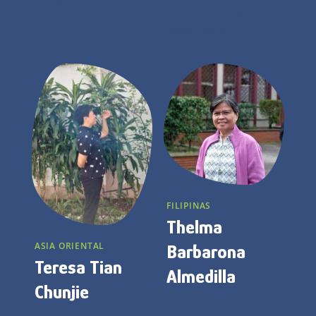
frutos, las hierbas
medicinales.
Amo y amaré siempre
seguir, servir y
reverenciar a nuestro
Señor Jesús.
FILIPINAS
Thelma
ASIA ORIENTAL
Barbarona
Teresa Tian
Almedilla
Chunjie
Amo la creación de