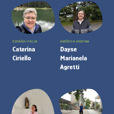
atardecer.
ESPAÑA-ITALIA
AMÉRICA ANDINA
Caterina
Dayse
Ciriello
Marianela
Agretti
Amo a ÉL. De este amor
surge todo lo demás.
Amo la vida como don y
tarea.