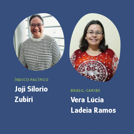
su principal motivación
primero, que me hizo
en la vida.
existir por amor a la
vida.
ÍNDICO-PACÍFICO
Joji Silorio
BRASIL-CARIBE
Zubiri
Vera Lúcia
Ladeia Ramos
Amo ver a Dios más
claramente, amarlo más
Esta es una pregunta
entrañablemente.
que me hace sentir la