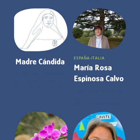
vida, basada en mi
relación con el Creador,
que me hace amar cada
día a las criaturas a su
manera.
ESPAÑA-ITALIA
Madre Cándida
María Rosa
Juana Josefa, Juanitatxo,
Espinosa Calvo
amaba a su familia,
hablaba con cariño de
Amo la VIDA, lo sencillo
sus padres, hermanas y
que la acompaña, la
abuelos; amaba su
adorna y la embellece.
tierra, los montes de
altas y verdes cumbres
de Andoain, su pueblo
natal, sus ríos de aguas
frescas y limpias, las
flores silvestres que