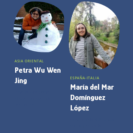
ASIA ORIENTAL
Petra Wu Wen
ESPAÑA-ITALIA
Jing
María del Mar
Amo la vida como
Domínguez
encuentro con los
hermanos.
López
Amo la Vida que brota
en mí y en cada
persona.