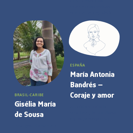
Amo la vida y las
experiencias vividas
que me han ayudado a
ser lo que soy hoy,
como persona y como
Hija de Jesús.
ESPAÑA
María Antonia
Bandrés –
Coraje y amor
BRASIL-CARIBE
Gisélia María
Antoñita amaba la
de Sousa
sencillez y la humildad
en las personas. Su
amor y dedicación hacia
Amo gratuitamente a
los más necesitados era
aquel que me amó