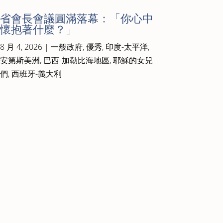
省會長會議圓滿落幕：「你心中
懷抱著什麼？」
8 月 4, 2026
|
一般政府
,
優秀
,
印度-太平洋
,
安第斯美洲
,
巴西-加勒比海地區
,
耶穌的女兒
們
,
西班牙-義大利