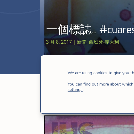
一個標誌… #cuaresma
3 月 8, 2017
|
新聞
,
西班牙-義大利
We are using cookies to give you t
You can find out more about which 
settings
.
3