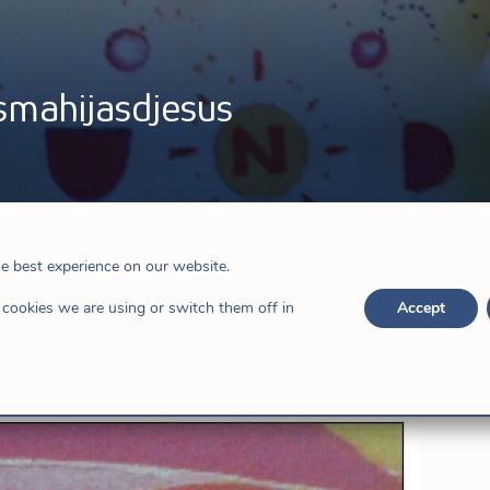
hijasdjesus
he best experience on our website.
cookies we are using or switch them off in
Accept
月8日星期三