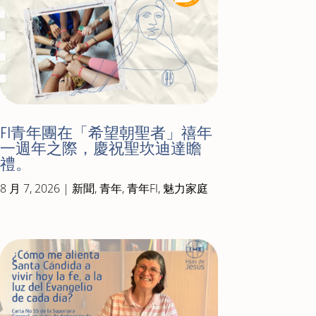
FI青年團在「希望朝聖者」禧年
一週年之際，慶祝聖坎迪達瞻
禮。
8 月 7, 2026
|
新聞
,
青年
,
青年FI
,
魅力家庭