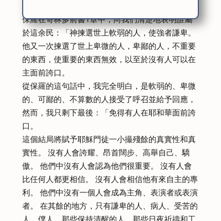
出。
保羅在哥林多前書1章中，向我們清楚地表明誰屬
於這余民：「神揀選世上軟弱的人，使強者謙卑。
他又一次揀選了世上卑微的人，卑鄙的人，不重要
的東西，使重要的東西無效，以至於沒有人可以在
主面前誇口。
從保羅的這句話中，我完全明白，是軟弱的、卑微
的、可鄙的、不算數的人接受了呼召並給予回應，
然而，我只剩下最後：「免得有人在耶和華面前誇
口。
這個結局將賦予耶穌門徒一小撮殘餘的真實性和真
實性。 沒有人會誇耀、昂首闊步、高舉自己、驕
傲。 他們中沒有人會認為他們很重要。 沒有人會
比任何人都更相信。 沒有人會相信他有來自主的專
利。 他們中沒有一個人會成為主角、表演者或表演
者。 在其餘的地方，只有謙卑的人、病人、受苦的
人、僕人、那些保持清醒的人、那些日夜祈禱和工