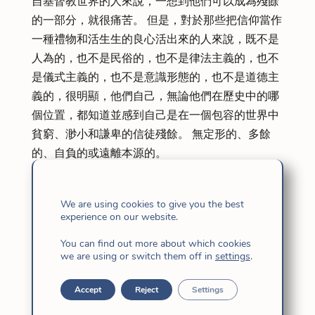
自基督教世界的人來說，一想到他們可以成為殘餘
的一部分，就很痛苦。 但是，對於那些把信仰當作
一種禮物和活生生的良心活出來的人來說，既不是
人為的，也不是民俗的，也不是律法主義的，也不
是儀式主義的，也不是意識形態的，也不是道德主
義的，很明顯，他們自己，無論他們在歷史中的哪
個位置，都知道並感到自己是在一個包容的世界中
貧窮、渺小和謙卑的信徒殘餘。 無定形的、多餘
的、自負的或遠離本源的。
認識自己，做一個餘民，是耶穌門徒的習慣性存在
方式。 他們為此受苦只是足夠和必要的，只是為了
We are using cookies to give you the best
不逃避如此。 它不是一種特權，但它確實涉及一個
experience on our website.
具體的召喚和一個特殊的回應。 這是從沉默中呼喚
You can find out more about which cookies
跟進的呼喚，也是從沉默中堅定的回應，有利於善
we are using or switch them off in
settings
.
良與和平，必須將這種回應擴展到所有上帝的兒
女。 “以色列的其他地方將不再作惡，他們不會撒
Accept
Reject
Settings
謊，也不會在他們口中欺騙，”西番雅在本周日指