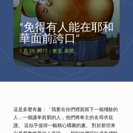
“免得有人能在耶和
華面前誇口”
1 月 29, 2017
|
教堂
,
新聞
這是多麼有趣：「我要在你們裡面留下一個殘餘的
人，一個謙卑貧窮的人，他們將奉主的名尋求庇
護。 這似乎值得一幅精心構圖的畫。 對於那些來