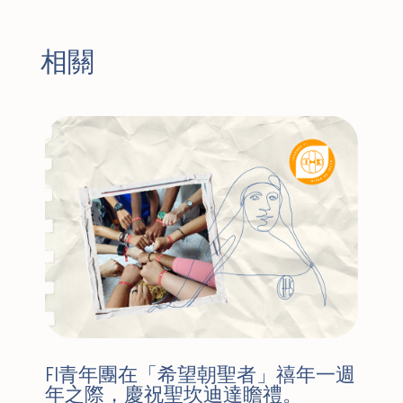
相關
FI青年團在「希望朝聖者」禧年一週
年之際，慶祝聖坎迪達瞻禮。