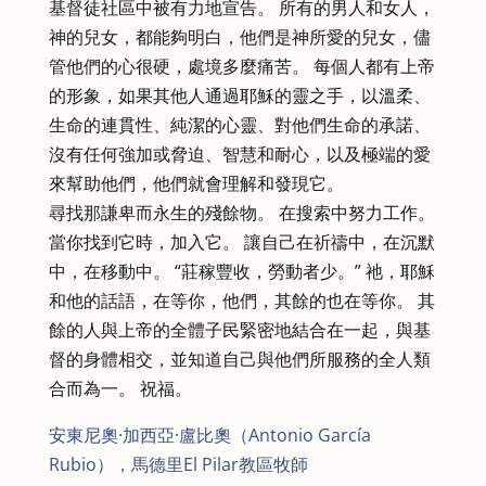
基督徒社區中被有力地宣告。 所有的男人和女人，
神的兒女，都能夠明白，他們是神所愛的兒女，儘
管他們的心很硬，處境多麼痛苦。 每個人都有上帝
的形象，如果其他人通過耶穌的靈之手，以溫柔、
生命的連貫性、純潔的心靈、對他們生命的承諾、
沒有任何強加或脅迫、智慧和耐心，以及極端的愛
來幫助他們，他們就會理解和發現它。
尋找那謙卑而永生的殘餘物。 在搜索中努力工作。
當你找到它時，加入它。 讓自己在祈禱中，在沉默
中，在移動中。 “莊稼豐收，勞動者少。” 祂，耶穌
和他的話語，在等你，他們，其餘的也在等你。 其
餘的人與上帝的全體子民緊密地結合在一起，與基
督的身體相交，並知道自己與他們所服務的全人類
合而為一。 祝福。
安東尼奧·加西亞·盧比奧（Antonio García
Rubio），馬德里El Pilar教區牧師