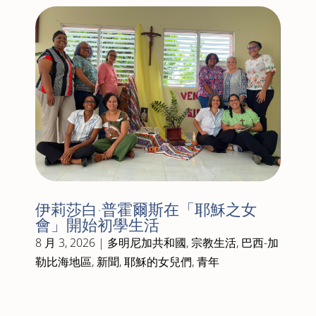
伊莉莎白·普霍爾斯在「耶穌之女
會」開始初學生活
8 月 3, 2026
|
多明尼加共和國
,
宗教生活
,
巴西-加
勒比海地區
,
新聞
,
耶穌的女兒們
,
青年