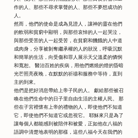
作的人、那些不尋求掌聲的人、那些不夢想成功的
人。
然而，他們的使命是成為見證人，讓神的靈在他們
的軟弱和貧窮中顯明，與那些哀悼的人一起哭泣，
與那些受苦的人一起受苦，在貧窮和饑餓的人中道
成肉身，分享被剝奪繼承權的人的狀況，呼吸沉默
和簡單的生活，向受傷和罪人展示天父溫柔的憐悯
和寬恕。 醫治百姓的疾病，用他們燃燒的燈的昏暗
光芒照亮夜晚，在默默的祈禱和服務中等待，直到
主的到來。
他們是把好消息帶給上帝子民的人。 獻給那些被召
喚在他們生命中的日子里自由生活的主權人民。 那
些在子宮裡懷有上帝的禮物的人，即使他們不知道
它，即使他們不知道它或忽視它。 耶穌來只是為了
讓每個人都能感到被陪伴和被愛，正如他在八福的
語調中清楚地表明的那樣，這些八福今天在我們的