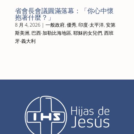
省會長會議圓滿落幕：「你心中懷
抱著什麼？」
8 月 4, 2026
|
一般政府
,
優秀
,
印度-太平洋
,
安第
斯美洲
,
巴西-加勒比海地區
,
耶穌的女兒們
,
西班
牙-義大利