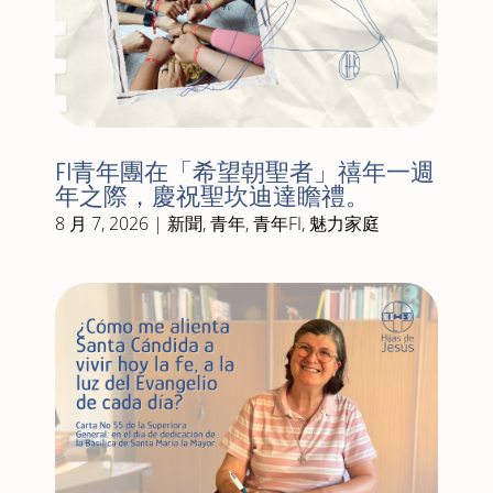
FI青年團在「希望朝聖者」禧年一週
年之際，慶祝聖坎迪達瞻禮。
8 月 7, 2026
|
新聞
,
青年
,
青年FI
,
魅力家庭