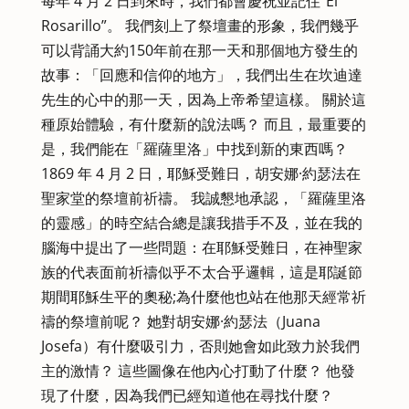
每年 4 月 2 日到來時，我們都會慶祝並記住“El
Rosarillo”。 我們刻上了祭壇畫的形象，我們幾乎
可以背誦大約150年前在那一天和那個地方發生的
故事：「回應和信仰的地方」，我們出生在坎迪達
先生的心中的那一天，因為上帝希望這樣。 關於這
種原始體驗，有什麼新的說法嗎？ 而且，最重要的
是，我們能在「羅薩里洛」中找到新的東西嗎？
1869 年 4 月 2 日，耶穌受難日，胡安娜·約瑟法在
聖家堂的祭壇前祈禱。 我誠懇地承認，「羅薩里洛
的靈感」的時空結合總是讓我措手不及，並在我的
腦海中提出了一些問題：在耶穌受難日，在神聖家
族的代表面前祈禱似乎不太合乎邏輯，這是耶誕節
期間耶穌生平的奧秘;為什麼他也站在他那天經常祈
禱的祭壇前呢？ 她對胡安娜·約瑟法（Juana
Josefa）有什麼吸引力，否則她會如此致力於我們
主的激情？ 這些圖像在他內心打動了什麼？ 他發
現了什麼，因為我們已經知道他在尋找什麼？