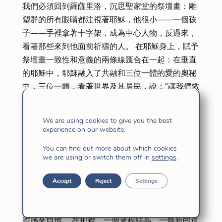
我們必須回到羅薩里洛，沉思聖家堂的祭壇畫：雕
塑群的所有眼睛都注視著耶穌，他很小——一個孩
子——手裡拿著十字架，成為中心人物，反過來，
看著那些來到他面前祈禱的人。 在耶穌身上，賦予
祭壇畫一致性和意義的兩條線匯合在一起：在垂直
的耶穌中，耶穌融入了共融和三位一體的愛的奧秘
中，三位一體，看著世界及其居民，說：“讓我們救
贖人類”;在水準的一中，耶穌紮根於地球，紮根於
那個人類的歷史中，成為一個民族、一個家庭的一
We are using cookies to give you the best
部分，“成為一個普通人”。 耶穌：父的話語和宣
experience on our website.
告、信任、順服聖靈、道成肉身、使命、救贖。 耶
You can find out more about which cookies
穌處於中心，在他的雙重維度——神性和人性——
we are using or switch them off in
settings
.
中始終是兒子。
在這裡，問題得到了解答，所發生的事情得到了感
Accept
Reject
Settings
受，噴泉的靈感 胡安娜·約瑟法 （Juana Josefa）
不僅在聖家的祭壇前接待了她，而且最重要的是，
靈感來自他。 在那裡，一個過程結晶，一條新的道