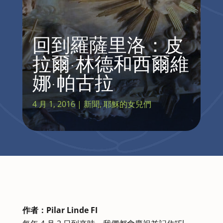
回到羅薩里洛：皮
拉爾·林德和西爾維
娜·帕古拉
4 月 1, 2016
|
新聞
,
耶穌的女兒們
作者：Pilar Linde FI