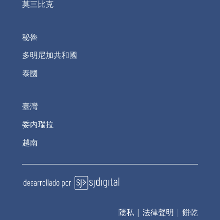
莫三比克
秘魯
多明尼加共和國
泰國
臺灣
委內瑞拉
越南
隱私
|
法律聲明
|
餅乾