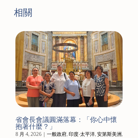
相關
省會長會議圓滿落幕：「你心中懷
抱著什麼？」
8 月 4, 2026
|
一般政府
,
印度-太平洋
,
安第斯美洲
,