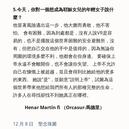
5.今天，你對一個想成為耶穌女兒的年輕女子說什
麼？
他冒著風險邁出這一步，他大膽而勇敢，他不害
怕。 會有困難，因為到處都是，沒有人說VR是容
易的，也不是擺脫這個世界困難的安全避難所，沒
有，但把自己交在他的手中是值得的，因為無論你
周圍的環境多麼不利，他都會在你身邊。 要確保上
帝永遠不會離開你，也不會讓你失望。 上帝不允許
自己在慷慨上被超越，並且會得到比她給他的更多
的東西。 她說“是”，並願意“説明上帝”，試圖為這
個世界帶來他想給我們所有人的那種完整的生命，
許多人在尋找卻找不到她真正在哪裡。
Henar Martín fi （Orcasur-馬德里）
12 月 8 日
|
聖念珠菌