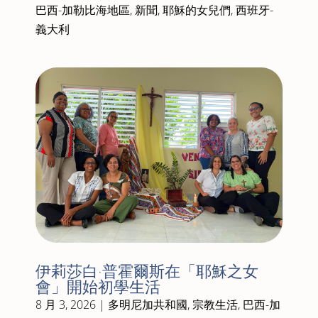
巴西-加勒比海地區
,
新聞
,
耶穌的女兒們
,
西班牙-
義大利
伊莉莎白·普霍爾斯在「耶穌之女
會」開始初學生活
8 月 3, 2026
|
多明尼加共和國
,
宗教生活
,
巴西-加