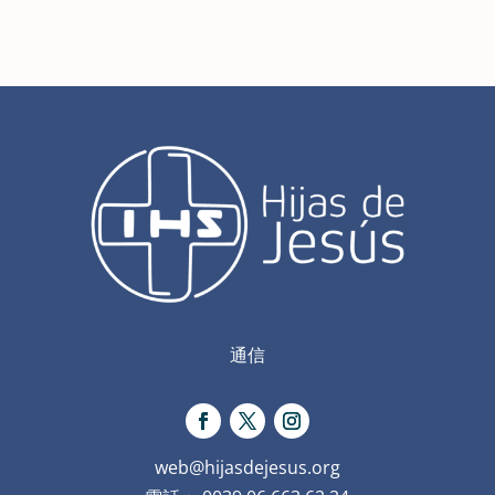
通信
web@hijasdejesus.org