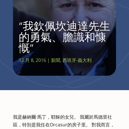
“我欽佩坎迪達先生
的勇氣、膽識和慷
慨”
12 月 8, 2016
|
新聞
,
西班牙-義大利
我是赫納爾·馬丁，耶穌的女兒。 我屬於馬德里社
區，特別是我住在Orcasur的房子里。 對我而言，