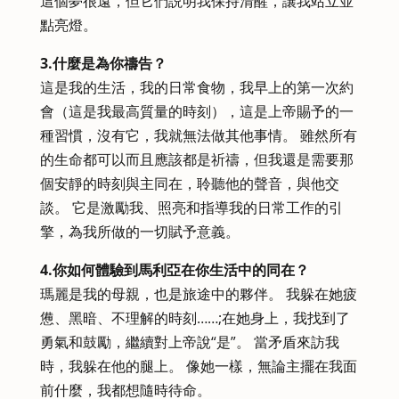
這個夢很遠，但它們説明我保持清醒，讓我站立並
點亮燈。
3.什麼是為你禱告？
這是我的生活，我的日常食物，我早上的第一次約
會（這是我最高質量的時刻），這是上帝賜予的一
種習慣，沒有它，我就無法做其他事情。 雖然所有
的生命都可以而且應該都是祈禱，但我還是需要那
個安靜的時刻與主同在，聆聽他的聲音，與他交
談。 它是激勵我、照亮和指導我的日常工作的引
擎，為我所做的一切賦予意義。
4.你如何體驗到馬利亞在你生活中的同在？
瑪麗是我的母親，也是旅途中的夥伴。 我躲在她疲
憊、黑暗、不理解的時刻……;在她身上，我找到了
勇氣和鼓勵，繼續對上帝說“是”。 當矛盾來訪我
時，我躲在他的腿上。 像她一樣，無論主擺在我面
前什麼，我都想隨時待命。