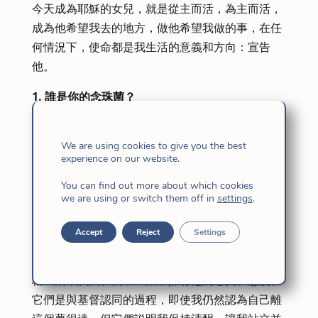
今天成為耶穌的女兒，就是從主而活，為主而活，
成為他希望我去的地方，做他希望我做的事，在任
何情況下，使命都是我生活的意義和方向：宣告
他。
1. 誰是你的念珠菌？
對我而言，他是我永遠感激的人，因為他創立了我
所愛的這個會眾，並給了我如此多的説明，我欽佩
We are using cookies to give you the best
他的勇氣、大膽和慷慨，欽佩他對上帝的極大信
experience on our website.
任，他的簡單，他的信仰和深刻的內心生活。
You can find out more about which cookies
we are using or switch them off in
settings
.
2. 美國在你的生活中意味著什麼？
它們是一條不斷回歸和歸向上帝的道路（當你有幸
Accept
Reject
Settings
陪伴一個想要經歷這個過程的人時更是如此）。 它
們是一種持續的吸引力和邀請，讓我們以耶穌的風
格生活，試圖在日常生活中擁有他的感受和態度。
它們是與基督認同的過程，即使我仍然認為自己離