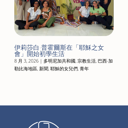
伊莉莎白·普霍爾斯在「耶穌之女
會」開始初學生活
8 月 3, 2026
|
多明尼加共和國
,
宗教生活
,
巴西-加
勒比海地區
,
新聞
,
耶穌的女兒們
,
青年