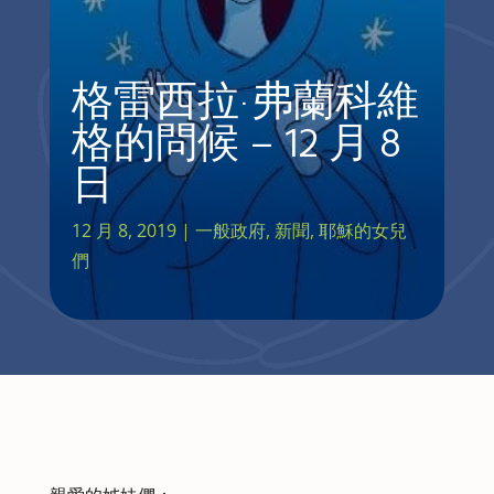
格雷西拉·弗蘭科維
格的問候 – 12 月 8
日
12 月 8, 2019
|
一般政府
,
新聞
,
耶穌的女兒
們