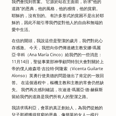
我們會找到答案。 它源於站在主面前，祈求“他的
道路”的恩典，他的風格，他的感情，他的貧窮。
耶穌的，沒有別的。 有許多形式的貧困不是出於耶
穌的，因此不能引導我們從對他人的自由和無端的
愛中生活。
在信的開頭，我說這些是聖潔的歲月，我們對此心
存感激。 今天，我想向你們傳達總主教安娜·瑪麗
亞·辛科（Ana María Cinco）給我們的一些消息：
11月14日，聖徒事業部神學顧問特別大會對關於上
帝的僕人維森塔·吉拉特·阿隆索（Vicenta Guilarte
Alonso）英勇行使美德的問題做出了肯定的一致回
答。 在這個過程中，樞機主教和主教的常會仍然缺
失。 我們再次感到確認，坎迪達·瑪麗亞·德·赫蘇斯
留給我們的道路是我們所有人的聖潔之路。
我請求瑪利亞，會眾的真正創始人，為我們從她的
兒子那裡獲得貧窮的恩典，像簡單的女人一樣行