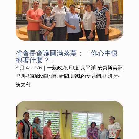
省會長會議圓滿落幕：「你心中懷
抱著什麼？」
8 月 4, 2026
|
一般政府
,
印度-太平洋
,
安第斯美洲
,
巴西-加勒比海地區
,
新聞
,
耶穌的女兒們
,
西班牙-
義大利