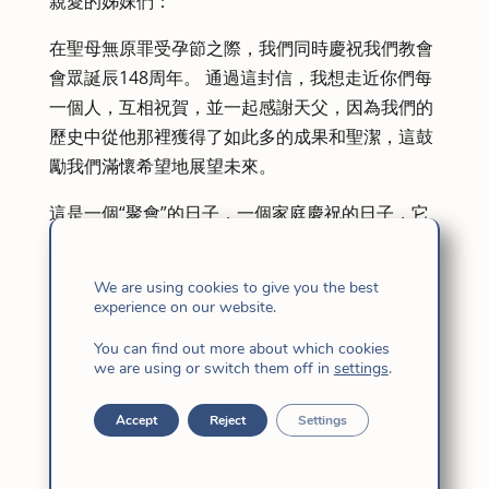
親愛的姊妹們：
在聖母無原罪受孕節之際，我們同時慶祝我們教會
會眾誕辰148周年。 通過這封信，我想走近你們每
一個人，互相祝賀，並一起感謝天父，因為我們的
歷史中從他那裡獲得了如此多的成果和聖潔，這鼓
勵我們滿懷希望地展望未來。
這是一個“聚會”的日子，一個家庭慶祝的日子，它
邀請我們以多種方式彼此團結起來，為會眾祈禱，
為每一位姐妹祈禱，為我們的創造性忠誠祈禱，這
We are using cookies to give you the best
轉化為保持身體良好存在的願望。
experience on our website.
今天是分散在許多地方的耶穌的女兒們體驗我們聖
You can find out more about which cookies
we are using or switch them off in
settings
.
召的禮物的日子。 在奠基性的12月8日，赫蘭茨神
父告訴我們——當時和今天——：“……根據世界的
Accept
Reject
Settings
判斷，數量和品質很少，甚至更少……” 我們絕不能
忘記這些起源於我們原來的話語。 我希望我們都把