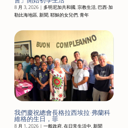
會」開始初學生活
8 月 3, 2026
|
多明尼加共和國
,
宗教生活
,
巴西-加
勒比海地區
,
新聞
,
耶穌的女兒們
,
青年
我們慶祝總會長格拉西埃拉·弗蘭科
維格的生日，菲
8 月 1, 2026
|
一般政府
,
在日常生活中
,
新聞