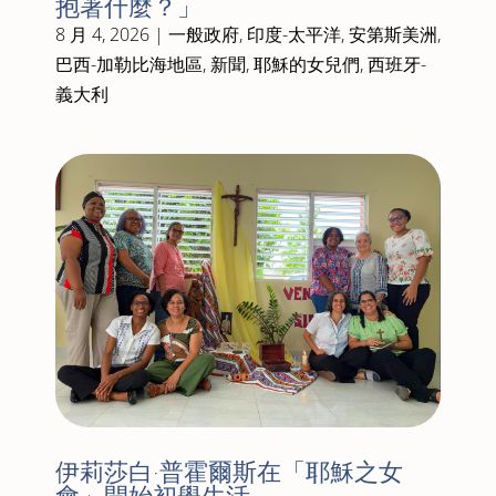
抱著什麼？」
8 月 4, 2026
|
一般政府
,
印度-太平洋
,
安第斯美洲
,
巴西-加勒比海地區
,
新聞
,
耶穌的女兒們
,
西班牙-
義大利
伊莉莎白·普霍爾斯在「耶穌之女