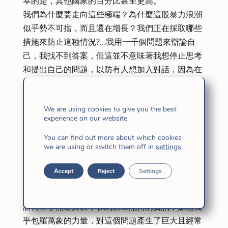
幸的是，其他國家的百分比甚至更高。
我們為什麼要走向這些極端？為什麼這股暴力浪潮
似乎勢不可擋，而且還在增長？我們正在採取哪些
措施來防止這種情況?…我用一千個問題來辯論自
己，我找不到答案，但這並不意味著我想停止思考
和提出自己的問題，以防有人想加入對話，因為在
這項任務中，就像在許多其他任務中一樣，這是一
個團結的問題，因為如果有一件事對我來說很清
We are using cookies to give you the best
楚，那就是我們不能孤立地做任何事情。
experience on our website.
我並非不知道有一個政治層面，法律，行動，後
果……必須毫不拖延地實施，這是緊迫的和優先事
You can find out more about which cookies
we are using or switch them off in
settings
.
項，這當然可以在宏觀、社會、政治、法律、法律
層面。
Accept
Reject
Settings
但是，在我們的日常交往圈子裡，家庭、工作、友
誼、休閒、旅行、閱讀……我們能什麼都不做嗎？
語言並非無動於衷，在網路上流傳的資訊，媒體幾
乎包羅萬象的力量，對這個問題產生了巨大且經常