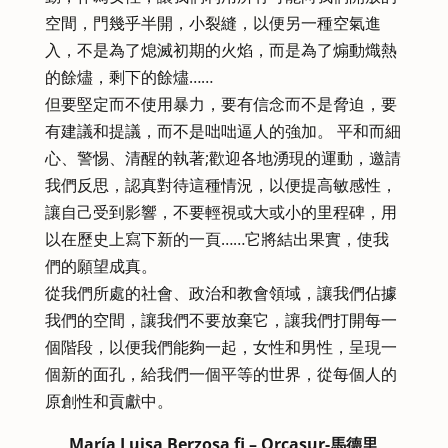
空間，門幾乎半開，小裂縫，以便另一種空氣進
入，不是為了熄滅初期的火焰，而是為了煽動熾熱
的餘燼，剩下的餘燼……
但要堅定而不使用暴力，要有信念而不是脅迫，要
有建議和提議，而不是咄咄逼人的強加。 平和而細
心、警惕、清醒的執著;歡迎各地湧現的運動，邀請
我們反思，認真對待這種情況，以便提高敏感性，
讓自己受到影響，不要輕視或大或小的里程碑，用
以在歷史上寫下新的一頁……它將結出果實，使我
們的願望成真。
從我們所處的社會、政治和教會領域，讓我們佔據
我們的空間，讓我們不要放棄它，讓我們打開每一
個階段，以便我們能夠一起，女性和男性，呈現一
個新的面孔，給我們一個平等的世界，從每個人的
原創性和貢獻中。
María Luisa Berzosa fi – Orcasur-馬德里