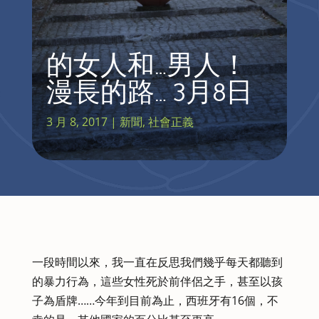
的女人和…男人！
漫長的路… 3月8日
3 月 8, 2017
|
新聞
,
社會正義
一段時間以來，我一直在反思我們幾乎每天都聽到
的暴力行為，這些女性死於前伴侶之手，甚至以孩
子為盾牌……今年到目前為止，西班牙有16個，不