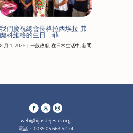
我們慶祝總會長格拉西埃拉·弗
蘭科維格的生日，菲
8 月 1, 2026
|
一般政府
,
在日常生活中
,
新聞
web@hijasdejesus.org
電話： 0039 06 663 62 24