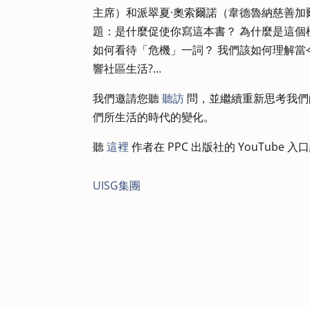
主席）和派翠夏·奧索爾諾（韋德魯納慈善加爾
題：是什麼促使你寫這本書？ 為什麼是這個
如何看待「危機」一詞？ 我們該如何理解當
響社區生活?…
我們邀請您聽
聽訪
問，並繼續重新思考我們
們所生活的時代的變化。
聽
這裡
作者在 PPC 出版社的 YouTube
UISG集團