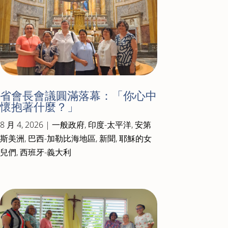
省會長會議圓滿落幕：「你心中
懷抱著什麼？」
8 月 4, 2026
|
一般政府
,
印度-太平洋
,
安第
斯美洲
,
巴西-加勒比海地區
,
新聞
,
耶穌的女
兒們
,
西班牙-義大利