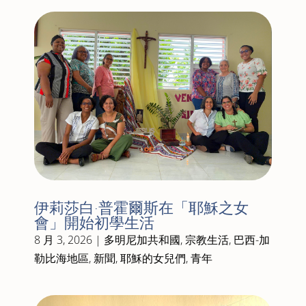
伊莉莎白·普霍爾斯在「耶穌之女
會」開始初學生活
8 月 3, 2026
|
多明尼加共和國
,
宗教生活
,
巴西-加
勒比海地區
,
新聞
,
耶穌的女兒們
,
青年