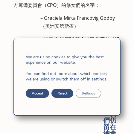
方籌備委員會（CPO）的修女們的名字：
– Graciela Mirta Francovig Godoy
（美洲安第斯省）
– 瑪麗亞·利奧利·基托裡奧·馬奎林（印
度太平洋省）
We are using cookies to give you the best
– 瑪麗亞·羅莎·埃斯皮諾薩·卡爾沃（西
experience on our website.
班牙-義大利省）
You can find out more about which cookies
we are using or switch them off in
settings
.
該委員會負責以特定方式幫助籌備下一屆總會，收
集從不同省級會眾收到的所有材料。 它將於 3 月
Accept
Reject
Settings
15 日在羅馬開始工作。
「我
們仍
留在
總會