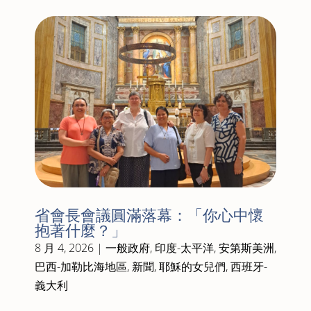
省會長會議圓滿落幕：「你心中懷
抱著什麼？」
8 月 4, 2026
|
一般政府
,
印度-太平洋
,
安第斯美洲
,
巴西-加勒比海地區
,
新聞
,
耶穌的女兒們
,
西班牙-
義大利