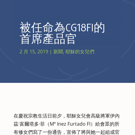
被任命為CG18FI的
首席產品官
2 月 15, 2019
|
新聞
,
耶穌的女兒們
在慶祝宗教生活日前夕，耶穌女兒會高級將軍伊內
茲·富爾塔多·菲（Mª Inez Furtado FI）給會眾的所
有修女們寫了一份通告，宣佈了將與她一起組成官