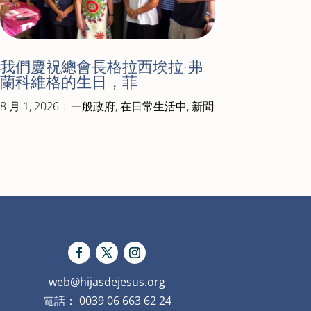
我們慶祝總會長格拉西埃拉·弗
蘭科維格的生日，菲
8 月 1, 2026
|
一般政府
,
在日常生活中
,
新聞
web@hijasdejesus.org
電話： 0039 06 663 62 24