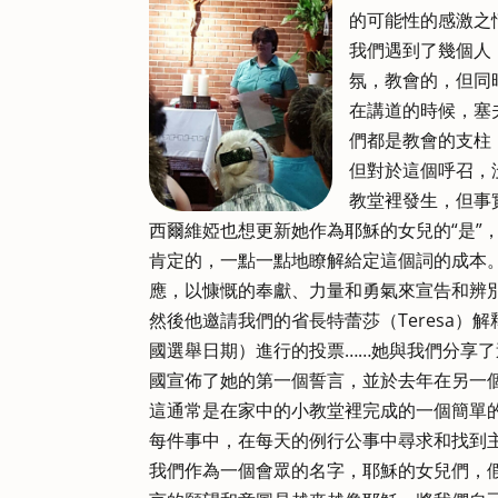
的可能性的感激之
我們遇到了幾個人
氛，教會的，但同
在講道的時候，塞
們都是教會的支柱
但對於這個呼召，
教堂裡發生，但事
西爾維婭也想更新她作為耶穌的女兒的“是”
肯定的，一點一點地瞭解給定這個詞的成本
應，以慷慨的奉獻、力量和勇氣來宣告和辨
然後他邀請我們的省長特蕾莎（Teresa
國選舉日期）進行的投票……她與我們分享
國宣佈了她的第一個誓言，並於去年在另一
這通常是在家中的小教堂裡完成的一個簡單
每件事中，在每天的例行公事中尋求和找到
我們作為一個會眾的名字，耶穌的女兒們，