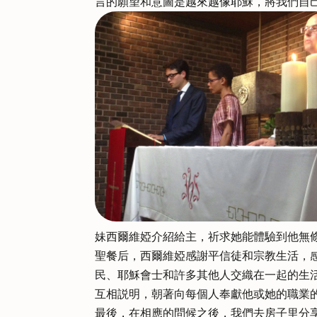
言的願望和意圖是越來越像耶穌，將我們自
妹西爾維婭介紹給主，祈求她能體驗到他無
聖餐后，西爾維婭感謝平信徒和宗教生活，感
民、耶穌會士和許多其他人交織在一起的生
互相説明，朝著向每個人奉獻他或她的職業
最後，在相應的問候之後，我們去房子里分