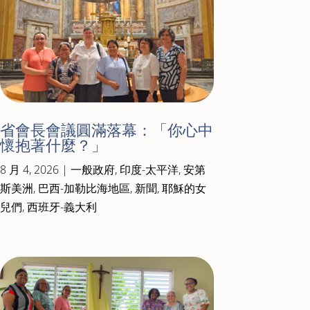
省會長會議圓滿落幕：「你心中
懷抱著什麼？」
8 月 4, 2026
|
一般政府
,
印度-太平洋
,
安第
斯美洲
,
巴西-加勒比海地區
,
新聞
,
耶穌的女
兒們
,
西班牙-義大利