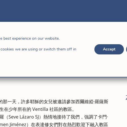
婭在馬德里重申她的誓言
he best experience on our website.
-義大利
cookies we are using or switch them off in
Accept
的那一天，許多耶穌的女兒被邀請參加西爾維婭·羅薩斯
在少年所在的 Ventilla 社區的教區。
（Seve Lázaro SJ）熱情地接待了我們，強調了卡門·
rmen Jiménez）在表達修女們對在熱烈歡迎下融入教區