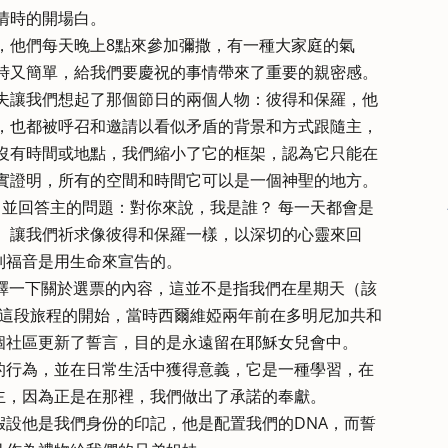
情時的開場白。
，他們每天晚上8點來參加彌撒，有一種大家庭的氣
時又簡單，給我們要慶祝的事情帶來了重要的親密感。
夫讓我們想起了那個節日的兩個人物：彼得和保羅，他
，也都被呼召和邀請以看似矛盾的背景和方式跟隨主，
沒有時間或地點，我們縮小了它的框架，認為它只能在
實證明，所有的空間和時間它可以是一個神聖的地方。
，並回答主的問題：對你來說，我是誰？ 每一天都會是
。 讓我們祈求像彼得和保羅一樣，以深切的心靈來回
別福音是用生命來宣告的。
）解釋一下關於選票的內容，這並不是指我們在星期天（該
了這段旅程的開始，當時西爾維婭兩年前在多明尼加共和
個社區更新了誓言，目的是永遠留在耶穌女兒會中。
的行為，並在日常生活中獲得意義，它是一種學習，在
主，因為正是在那裡，我們做出了承諾的奉獻。
假設他是我們身份的印記，他是配置我們的DNA，而誓