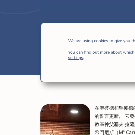
A：是，西爾維
We are using cookies to give you t
7 月 1, 2016
|
新聞
,
耶穌的女兒們
,
西班牙
You can find out more about which 
settings
.
在聖彼德和聖彼德
的誓言更新。 它發生
教區神父塞夫·拉薩羅
希門尼斯（Mª Ca