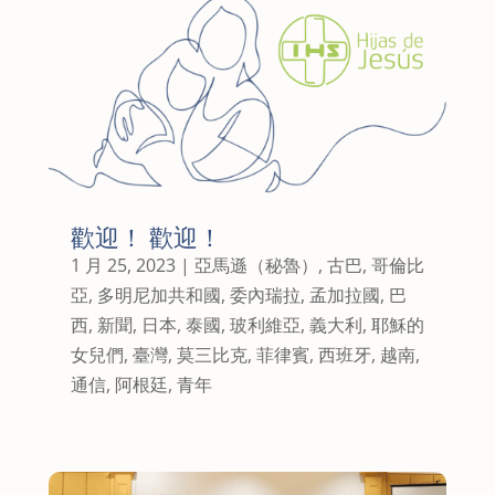
歡迎！ 歡迎！
1 月 25, 2023
|
亞馬遜（秘魯）
,
古巴
,
哥倫比
亞
,
多明尼加共和國
,
委內瑞拉
,
孟加拉國
,
巴
西
,
新聞
,
日本
,
泰國
,
玻利維亞
,
義大利
,
耶穌的
女兒們
,
臺灣
,
莫三比克
,
菲律賓
,
西班牙
,
越南
,
通信
,
阿根廷
,
青年