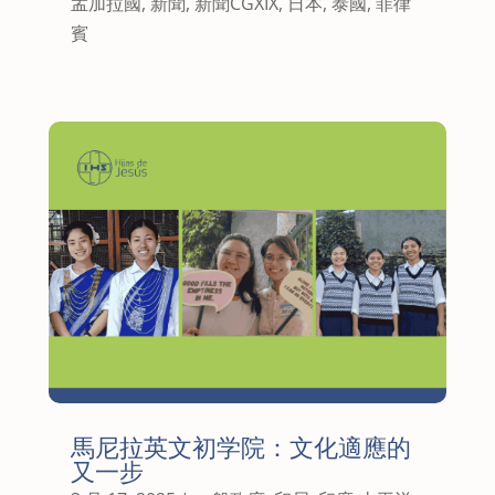
孟加拉國
,
新聞
,
新聞CGXIX
,
日本
,
泰國
,
菲律
賓
馬尼拉英文初学院：文化適應的
又一步