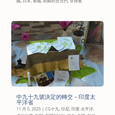
國
,
日本
,
泰國
,
耶穌的女兒們
,
菲律賓
中九十九號決定的轉交 – 印度太
平洋省
11 月 5, 2025
|
CG十九
,
印尼
,
印度-太平洋
,