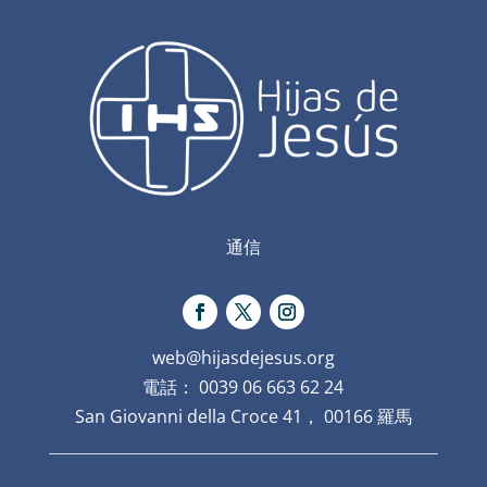
通信
web@hijasdejesus.org
電話： 0039 06 663 62 24
San Giovanni della Croce 41， 00166 羅馬