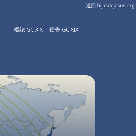
返回 hijasdejesus.org
標誌 GC XIX
禱告 GC XIX