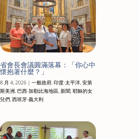
省會長會議圓滿落幕：「你心中
懷抱著什麼？」
8 月 4, 2026
|
一般政府
,
印度-太平洋
,
安第
斯美洲
,
巴西-加勒比海地區
,
新聞
,
耶穌的女
兒們
,
西班牙-義大利