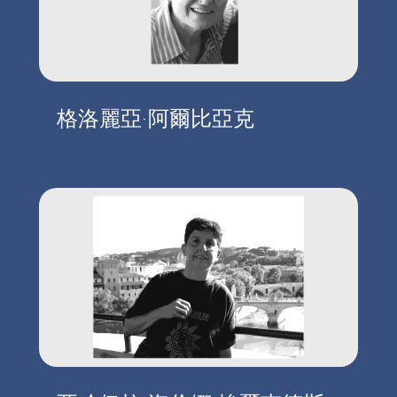
格洛麗亞·阿爾比亞克