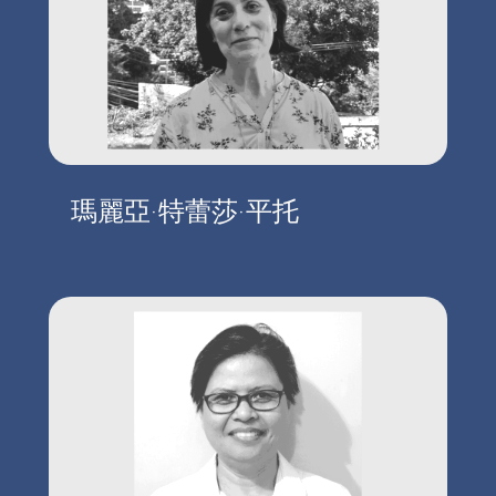
瑪麗亞·特蕾莎·平托