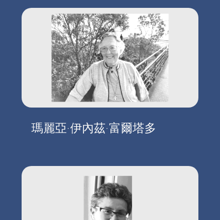
瑪麗亞·伊內茲·富爾塔多