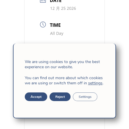
DATE
12 月 25 2026
TIME
All Day
We are using cookies to give you the best
experience on our website.
You can find out more about which cookies
we are using or switch them off in
settings
.
+ Add to Google Calendar
Accept
Reject
Settings
+ iCal / Outlook export