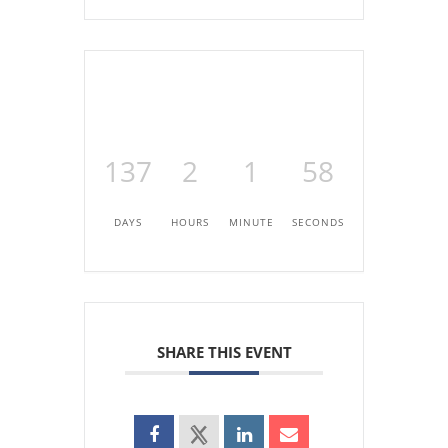
137
2
1
58
DAYS
HOURS
MINUTE
SECONDS
SHARE THIS EVENT