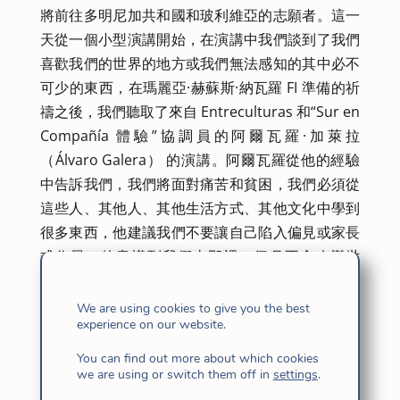
將前往多明尼加共和國和玻利維亞的志願者。這一
天從一個小型演講開始，在演講中我們談到了我們
喜歡我們的世界的地方或我們無法感知的其中必不
可少的東西，在瑪麗亞·赫蘇斯·納瓦羅 FI 準備的祈
禱之後，我們聽取了來自 Entreculturas 和“Sur en
Compañía 體驗”協調員的阿爾瓦羅·加萊拉
（Álvaro Galera） 的演講。阿爾瓦羅從他的經驗
中告訴我們，我們將面對痛苦和貧困，我們必須從
這些人、其他人、其他生活方式、其他文化中學到
很多東西，他建議我們不要讓自己陷入偏見或家長
式作風。他意識到我們去那裡一個月不會改變世
界，他鼓勵我們邀請國際志願者，問問自己為什麼
會發生社會不公正，背後是什麼原因，以及在回來
We are using cookies to give you the best
experience on our website.
的路上，因為這將是一次經歷，會讓我們內心轉過
彎來，幫助我們生活得更符合我們的模式和生活方
You can find out more about which cookies
we are using or switch them off in
settings
.
式。 因為我們是 20% 的一部分，對這個系統不公