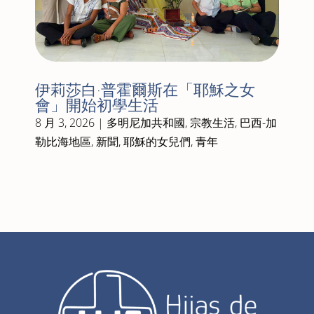
伊莉莎白·普霍爾斯在「耶穌之女
會」開始初學生活
8 月 3, 2026
|
多明尼加共和國
,
宗教生活
,
巴西-加
勒比海地區
,
新聞
,
耶穌的女兒們
,
青年