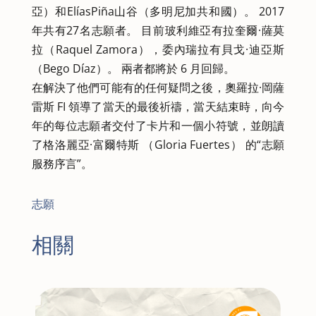
亞）和ElíasPiña山谷（多明尼加共和國）。 2017
年共有27名志願者。 目前玻利維亞有拉奎爾·薩莫
拉（Raquel Zamora），委內瑞拉有貝戈·迪亞斯
（Bego Díaz）。 兩者都將於 6 月回歸。
在解決了他們可能有的任何疑問之後，奧羅拉·岡薩
雷斯 FI 領導了當天的最後祈禱，當天結束時，向今
年的每位志願者交付了卡片和一個小符號，並朗讀
了格洛麗亞·富爾特斯 （Gloria Fuertes） 的“志願
服務序言”。
志願
相關