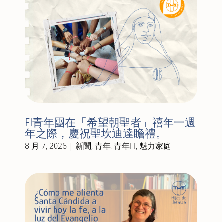
FI青年團在「希望朝聖者」禧年一週
年之際，慶祝聖坎迪達瞻禮。
8 月 7, 2026
|
新聞
,
青年
,
青年FI
,
魅力家庭