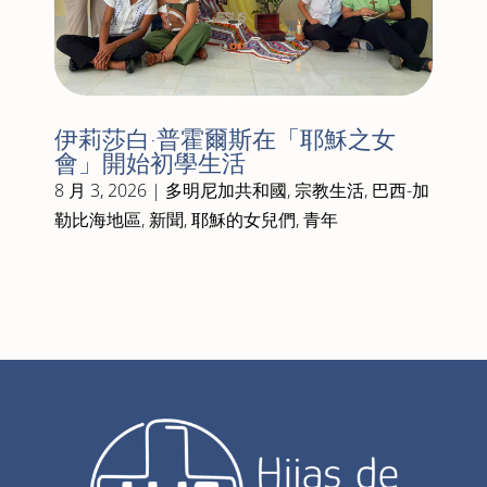
伊莉莎白·普霍爾斯在「耶穌之女
會」開始初學生活
8 月 3, 2026
|
多明尼加共和國
,
宗教生活
,
巴西-加
勒比海地區
,
新聞
,
耶穌的女兒們
,
青年