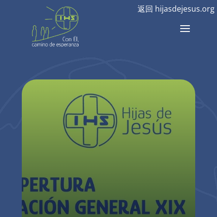
返回 hijasdejesus.org