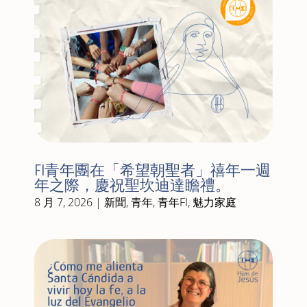
FI青年團在「希望朝聖者」禧年一週
年之際，慶祝聖坎迪達瞻禮。
8 月 7, 2026
|
新聞
,
青年
,
青年FI
,
魅力家庭