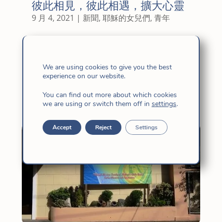
彼此相見，彼此相遇，擴大心靈
9 月 4, 2021
|
新聞
,
耶穌的女兒們
,
青年
We are using cookies to give you the best
第 3 次 EIL：第 5 天
experience on our website.
2 月 1, 2018
|
躺
You can find out more about which cookies
we are using or switch them off in
settings
.
Accept
Reject
Settings