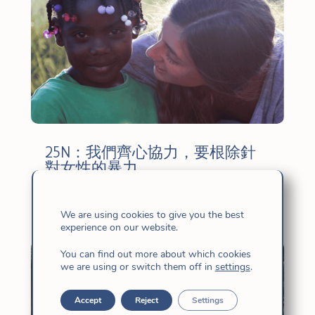
25N：我們齊心協力，要根除針
對女性的暴力
11 月 24, 2025
|
新聞
,
社會
,
社會正義
,
通信
We are using cookies to give you the best
experience on our website.
You can find out more about which cookies
we are using or switch them off in
settings
.
Accept
Reject
Settings