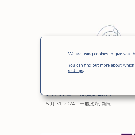
We are using cookies to give you t
You can find out more about which 
settings
.
5 月 31 日 – 祝賀總政府
5 月 31, 2024
|
一般政府
,
新聞