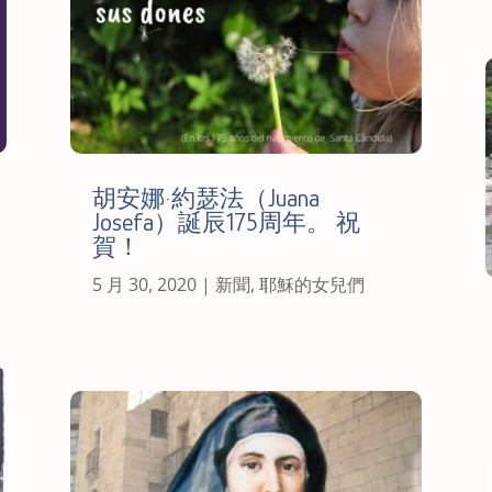
胡安娜·約瑟法（Juana
Josefa）誕辰175周年。 祝
賀！
5 月 30, 2020
|
新聞
,
耶穌的女兒們