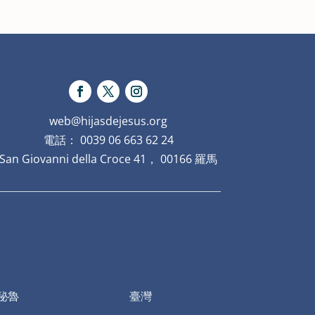
web@hijasdejesus.org
電話： 0039 06 663 62 24
San Giovanni della Croce 41， 00166 羅馬
秘魯
臺灣