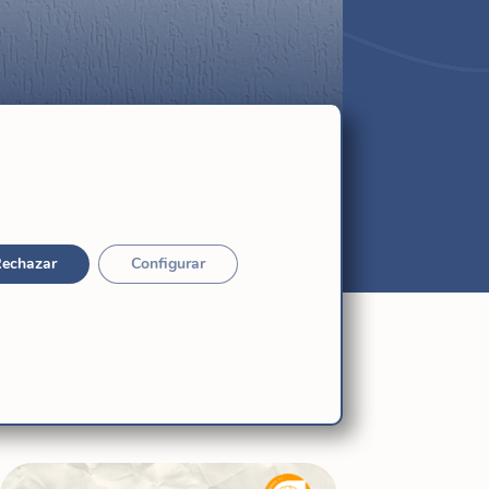
echazar
Configurar
Relacionadas