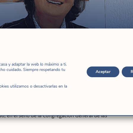
FI, reelegida Superiora General
l
,
Noticias
,
NoticiasCGXIX
sa y adaptar la web lo máximo a ti.
cho cuidado. Siempre respetando tu
Aceptar
R
ies utilizamos o desactivarlas en la
de la CGXIX, así lo hemos vivido en estos días de
do, en el seno de la Congregación General de las