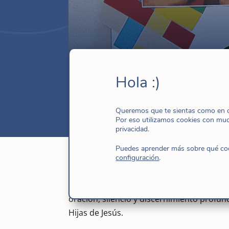
Graciela Francovig 
Hola :)
May 1, 2025
|
CG XIX
,
Gobierno genera
Queremos que te sientas como en ca
Por eso utilizamos cookies con mu
privacidad.
Puedes aprender más sobre qué cook
configuración
.
“Con Él, camino de esperanza” es el lema 
oración, silencio y discernimiento profun
Hijas de Jesús.