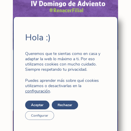
Hola :)
Queremos que te sientas como en casa y
adaptar la web lo máximo a ti. Por eso
El Adviento nos invita a abrir mente y
utilizamos cookies con mucho cuidado.
corazón
Siempre respetando tu privacidad.
Dic 20, 2025
|
fi
,
Liturgia - oración
,
Puedes aprender más sobre qué cookies
Noticias
utilizamos o desactivarlas en la
configuración
.
Aceptar
Rechazar
Configurar