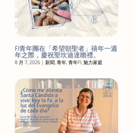
FI青年團在「希望朝聖者」禧年一週
年之際，慶祝聖坎迪達瞻禮。
8 月 7, 2026
|
新聞
,
青年
,
青年FI
,
魅力家庭