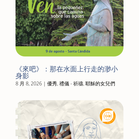
《來吧》：那在水面上行走的渺小
身影
8 月 8, 2026
|
優秀
,
禮儀 - 祈禱
,
耶穌的女兒們