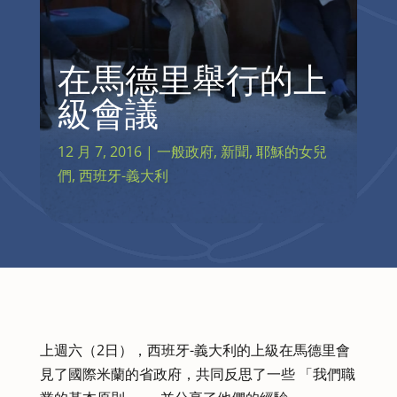
在馬德里舉行的上
級會議
12 月 7, 2016
|
一般政府
,
新聞
,
耶穌的女兒
們
,
西班牙-義大利
上週六（2日），西班牙-義大利的上級在馬德里會
見了國際米蘭的省政府，共同反思了一些 「我們職