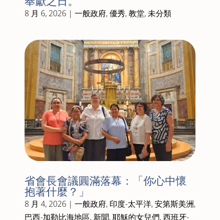
奉獻之日。
8 月 6, 2026
|
一般政府
,
優秀
,
教堂
,
未分類
省會長會議圓滿落幕：「你心中懷
抱著什麼？」
8 月 4, 2026
|
一般政府
,
印度-太平洋
,
安第斯美洲
,
巴西-加勒比海地區
,
新聞
,
耶穌的女兒們
,
西班牙-