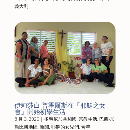
義大利
伊莉莎白·普霍爾斯在「耶穌之女
會」開始初學生活
8 月 3, 2026
|
多明尼加共和國
,
宗教生活
,
巴西-加
勒比海地區
,
新聞
,
耶穌的女兒們
,
青年