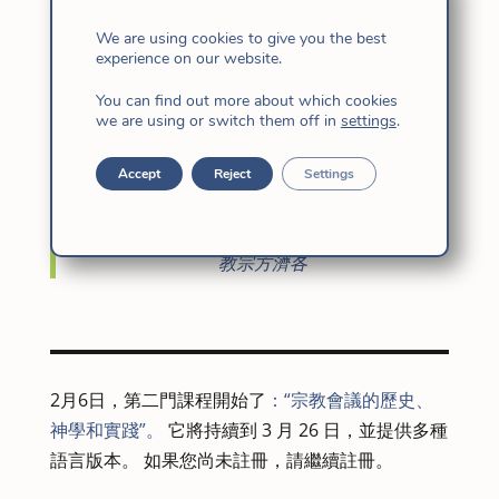
8月，我們發佈了一份
摘要。
We are using cookies to give you the best
experience on our website.
You can find out more about which cookies
we are using or switch them off in
settings
.
“主教會議不是一篇關於教會學的論文的一章，
更不是一種時尚、一個口號或在我們的會議中
Accept
Reject
Settings
使用或操縱的新術語。不！主教會議表達了教
會的本質、形式、風格和使命。
教宗方濟各
2月6日，第二門課程開始了
：“宗教會議的歷史、
神學和實踐”。
它將持續到 3 月 26 日，並提供多種
語言版本。 如果您尚未註冊，請繼續註冊。