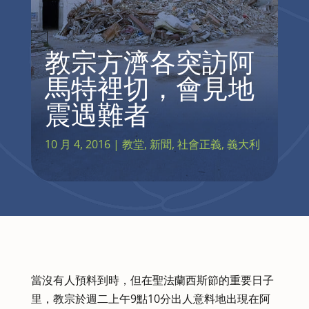
教宗方濟各突訪阿
馬特裡切，會見地
震遇難者
10 月 4, 2016
|
教堂
,
新聞
,
社會正義
,
義大利
當沒有人預料到時，但在聖法蘭西斯節的重要日子
里，教宗於週二上午9點10分出人意料地出現在阿