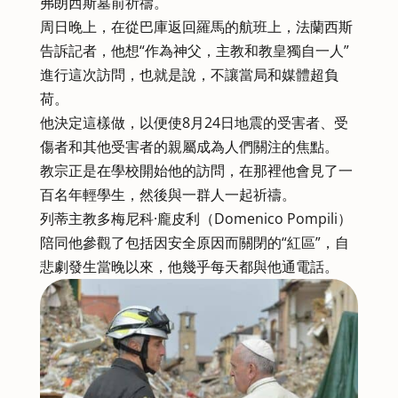
弗朗西斯墓前祈禱。
周日晚上，在從巴庫返回羅馬的航班上，法蘭西斯
告訴記者，他想“作為神父，主教和教皇獨自一人”
進行這次訪問，也就是說，不讓當局和媒體超負
荷。
他決定這樣做，以便使8月24日地震的受害者、受
傷者和其他受害者的親屬成為人們關注的焦點。
教宗正是在學校開始他的訪問，在那裡他會見了一
百名年輕學生，然後與一群人一起祈禱。
列蒂主教多梅尼科·龐皮利（Domenico Pompili）
陪同他參觀了包括因安全原因而關閉的“紅區”，自
悲劇發生當晚以來，他幾乎每天都與他通電話。