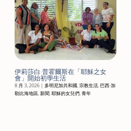
伊莉莎白·普霍爾斯在「耶穌之女
會」開始初學生活
8 月 3, 2026
|
多明尼加共和國
,
宗教生活
,
巴西-加
勒比海地區
,
新聞
,
耶穌的女兒們
,
青年