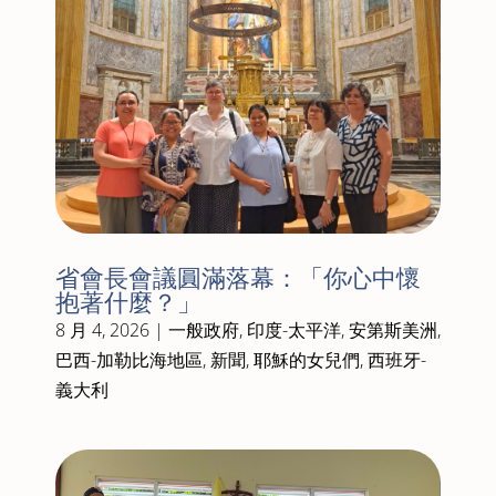
省會長會議圓滿落幕：「你心中懷
抱著什麼？」
8 月 4, 2026
|
一般政府
,
印度-太平洋
,
安第斯美洲
,
巴西-加勒比海地區
,
新聞
,
耶穌的女兒們
,
西班牙-
義大利