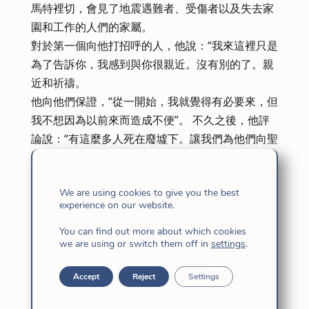
馬特裡切，會見了地震遇難者、受傷者以及失去家
園和工作的人們的家屬。
對於第一個向他打招呼的人，他說：“我來這裡只是
為了告訴你，我感到與你很親近。沒有別的了。親
近和祈禱。
他向他們保證，“從一開始，我就覺得有必要來，但
我不想因為以前來而造成不便”。 不久之後，他評
論說：“有這麼多人死在廢墟下。讓我們為他們向聖
母祈禱。
暫定的受害者人數超過290人，但在清理廢墟之前
We are using cookies to give you the best
無法知道實際數位。 在最初的幾天里，失去家園並
experience on our website.
不得不在帳篷或避難所安頓下來的人數達到近三千
人。
You can find out more about which cookies
we are using or switch them off in
settings
.
教宗在廢墟前默禱，並在簡單而痛苦的氣氛中與消
防員進行了簡短的交談。 特別激動人心的是他與一
Accept
Reject
Settings
個失去妻子和兩個孩子的男人的會面，但也有更快
樂的時刻，例如與學童的會面，其中一些人給了他