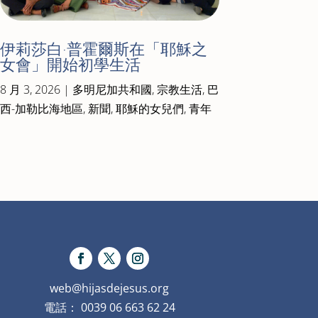
伊莉莎白·普霍爾斯在「耶穌之
女會」開始初學生活
8 月 3, 2026
|
多明尼加共和國
,
宗教生活
,
巴
西-加勒比海地區
,
新聞
,
耶穌的女兒們
,
青年
web@hijasdejesus.org
電話： 0039 06 663 62 24