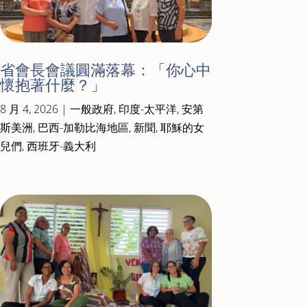
省會長會議圓滿落幕：「你心中
懷抱著什麼？」
8 月 4, 2026
|
一般政府
,
印度-太平洋
,
安第
斯美洲
,
巴西-加勒比海地區
,
新聞
,
耶穌的女
兒們
,
西班牙-義大利