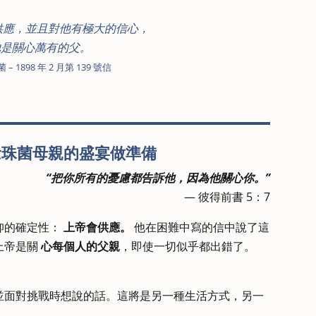
供應，並且對他有極大的信心，
他是關心萬有的父。
– 1898 年 2 月第 139 號信
念珠菌母親的盛宴做準備
“把你所有的憂慮都告訴他，因為他關心你。”
— 彼得前書 5：7
仰的確定性：
上帝會供應。
他在困難中寫的信中說了這
上帝是關
心每個人的父親
，即使一切似乎都出錯了。
並面對挑戰時想說的話。這將是另一種生活方式，另一