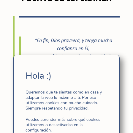
“En fin, Dios proveerá, y tenga mucha
confianza en Él,
que es el Padre que de todos cuida.”
Santa Cándida – Carta 139, febrero de 1898
Hola :)
Queremos que te sientas como en casa y
adaptar la web lo máximo a ti. Por eso
Día 1 del
Triduo en preparación a la
utilizamos cookies con mucho cuidado.
fiesta de la Madre Cándida en el Jubileo
Siempre respetando tu privacidad.
de la Esperanza
Puedes aprender más sobre qué cookies
“Confiadle todas vuestras preocupaciones,
utilizamos o desactivarlas en la
configuración
.
que Él cuida de vosotros.”