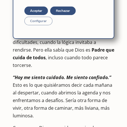
— 1 Pedro 5,7
Aceptar
Rechazar
La Madre Cándida repite una y otra vez esta
Configurar
certeza que brota de su fe:
Dios proveerá.
Lo
dice en cartas escritas en medio de
dificultades, cuando la lógica invitaba a
rendirse. Pero ella sabía que Dios es
Padre que
cuida de todos
, incluso cuando todo parece
torcerse.
“Hoy me siento cuidado. Me siento confiado.”
Esto es lo que quisiéramos decir cada mañana
al despertar, cuando abrimos la agenda y nos
enfrentamos a desafíos. Sería otra forma de
vivir, otra forma de caminar, más liviana, más
luminosa.