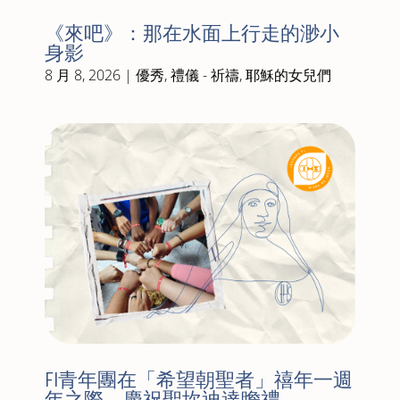
《來吧》：那在水面上行走的渺小
身影
8 月 8, 2026
|
優秀
,
禮儀 - 祈禱
,
耶穌的女兒們
FI青年團在「希望朝聖者」禧年一週
年之際，慶祝聖坎迪達瞻禮。