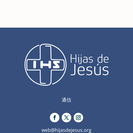
通信
web@hijasdejesus.org