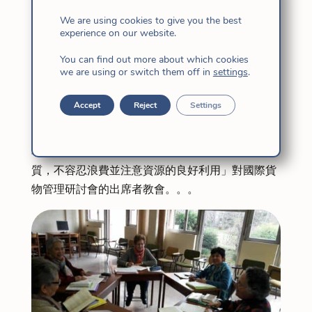
這一主題正在從通函“奉獻生活研究所和生命社會的
資產管理準則”中推廣使徒。
We are using cookies to give you the best
experience on our website.
每一天都是一個機會，從經驗中分享有關資產管理
的基本要素，以及福音派和行政標準，以及如何以
You can find out more about which cookies
we are using or switch them off in
settings
.
透明和簡單的方式應對我們這個時代的挑戰。
我們自己引用教皇弗朗西斯的話：「我們必須保持
Accept
Reject
Settings
警惕，以便以謹慎和透明的方式管理商品，保護和
保存商品，將優先的魅力精神維度與經濟維度和效
率相結合，這在機構的行政傳統中有自己的腐殖
質，不容忍浪費並注意資源的良好利用」對國際貨
物管理研討會的出席者教會。。。