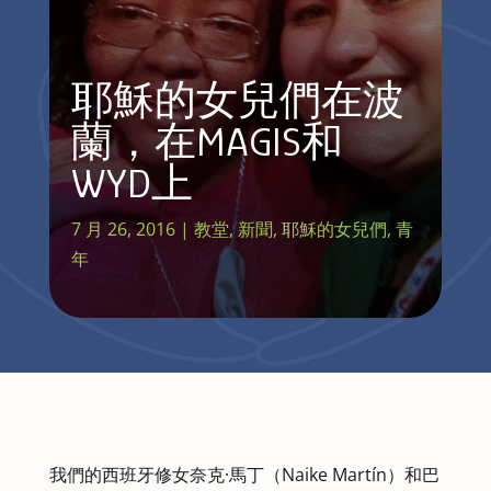
耶穌的女兒們在波
蘭，在MAGIS和
WYD上
7 月 26, 2016
|
教堂
,
新聞
,
耶穌的女兒們
,
青
年
我們的西班牙修女奈克·馬丁（Naike Martín）和巴