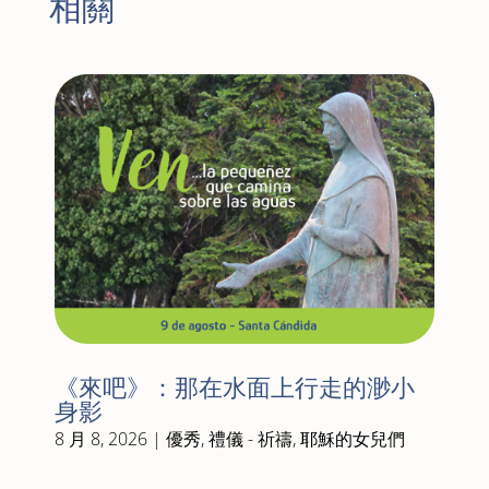
相關
《來吧》：那在水面上行走的渺小
身影
8 月 8, 2026
|
優秀
,
禮儀 - 祈禱
,
耶穌的女兒們