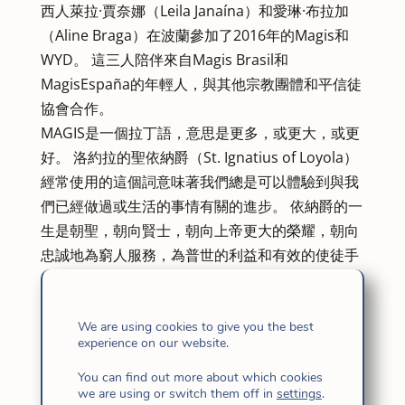
西人萊拉·賈奈娜（Leila Janaína）和愛琳·布拉加
（Aline Braga）在波蘭參加了2016年的Magis和
WYD。 這三人陪伴來自Magis Brasil和
MagisEspaña的年輕人，與其他宗教團體和平信徒
協會合作。
MAGIS是一個拉丁語，意思是更多，或更大，或更
好。 洛約拉的聖依納爵（St. Ignatius of Loyola）
經常使用的這個詞意味著我們總是可以體驗到與我
們已經做過或生活的事情有關的進步。 依納爵的一
生是朝聖，朝向賢士，朝向上帝更大的榮耀，朝向
忠誠地為窮人服務，為普世的利益和有效的使徒手
段朝聖。
因此，生活並允許自己被魔術師驅使的人是一個從
不滿足於現有現實的人，因為他有發現、重新定義
We are using cookies to give you the best
experience on our website.
和實現魔術師的衝動。 希望找到賢士的人必須尋
求、發現並承擔風險，以克服已經知道的、定義的
You can find out more about which cookies
we are using or switch them off in
settings
.
和預期的，始終是為了更大的利益、更偉大的愛和