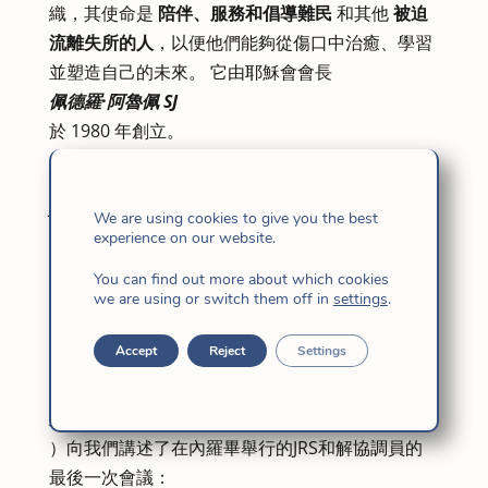
織，其使命是
陪伴、服務和倡導難民
和其他
被迫
流離失所的人
，以便他們能夠從傷口中治癒、學習
並塑造自己的未來。 它由耶穌會會長
佩德羅·阿魯佩 SJ
於 1980 年創立。
耶穌的女兒們自2003年以來一直在泰國和緬甸的
JRS工作。 目前，來自菲律賓和西班牙的三位耶穌
We are using cookies to give you the best
女兒正在泰國與緬甸接壤的北部邊境夜豐頌的JRS
experience on our website.
工作。 根據 JRS 的定義，我們的工作是通過教育和
You can find out more about which cookies
牧靈陪伴計畫陪伴、服務和宣導來自緬甸的難民和
we are using or switch them off in
settings
.
國內流離失所者。
Accept
Reject
Settings
皮拉爾·布魯法爾·哈恩·菲（Pilar Brufal Jaén FI
）向我們講述了在內羅畢舉行的JRS和解協調員的
最後一次會議：