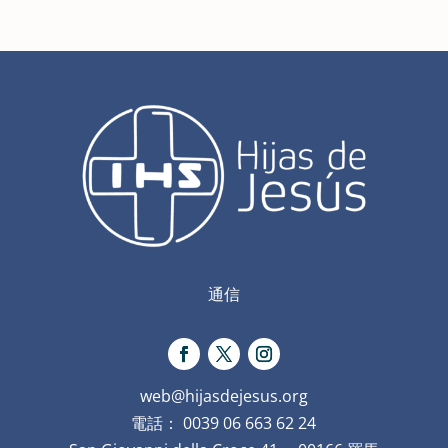
通信
web@hijasdejesus.org
電話： 0039 06 663 62 24