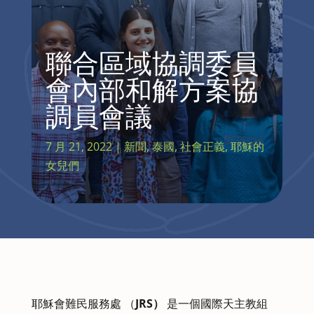
聯合區域協調委員
會內部和解方案協
調員會議
7 月 21, 2022
|
新聞
,
泰國
,
社會正義
,
耶穌的
女兒們
耶穌會難民服務處 （
JRS）
是一個國際天主教組