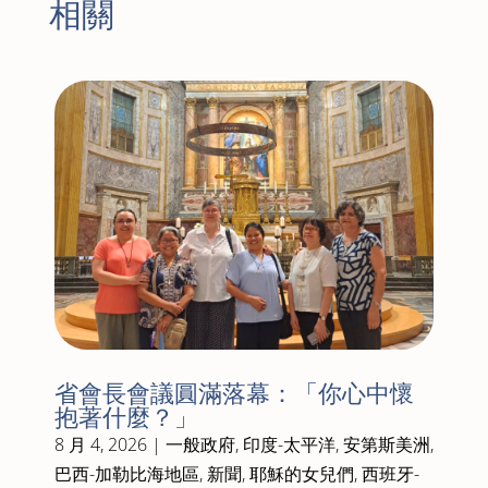
相關
省會長會議圓滿落幕：「你心中懷
抱著什麼？」
8 月 4, 2026
|
一般政府
,
印度-太平洋
,
安第斯美洲
,
巴西-加勒比海地區
,
新聞
,
耶穌的女兒們
,
西班牙-