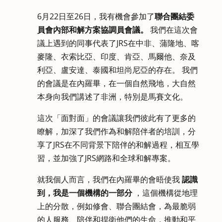
6月22日至26日，我有機會參加了
聯合團結委
員會內部和解方案協調員會議。
我們在這次會
議上遇到的同事代表了JRS在中非、蒲隆地、喀
麥隆、衣索比亞、印度、肯亞、馬爾他、奈及
利亞、盧安達、泰國和坦尚尼亞的存在。 我們
的會議是在內羅畢，在一個自然飛地，大自然
本身向我們講述了非洲，特別是馬賽文化。
這次「面對面」的會議讓我們彼此有了更多的
瞭解，加深了我們作為和解陪伴者的培訓，分
享了JRS在不同背景下陪伴的和解過程，相互學
習，並加強了JRS網路和全球和解專案。
就我個人而言，我們在內羅畢的會晤使我
認識
到，我是一個機構的一部分
，這個機構從地理
上的分散，例如修會、聯合團結會，為最脆弱
的人服務、陪伴和捍衛他們的生命，推動和平