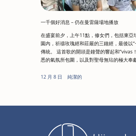
一千個好消息 – 仍在曼雷薩場地播放
在盛宴前夕，上午11點，修女們，包括東亞培育院的修
園內，祈禱玫瑰經和莊嚴的三鐘經，最後以“
傳統。 這首歌的開頭是鐘聲的響起和“vivas！”和
悉的氣氛所包圍，以及對聖母無玷的極大奉
12 月 8 日
|
純潔的