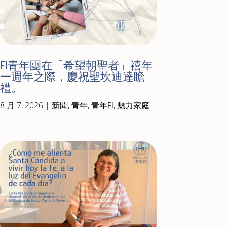
FI青年團在「希望朝聖者」禧年
一週年之際，慶祝聖坎迪達瞻
禮。
8 月 7, 2026
|
新聞
,
青年
,
青年FI
,
魅力家庭