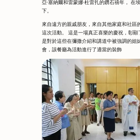
亞·塞納爾和雷蒙娜·杜雷扎的鑽石禧年， 在埃德溫
下。
來自遠方的親戚朋友，來自其他家庭和社區
這次活動。 這是一場真正喜樂的慶祝，彰
是對於這些在彌撒介紹和講道中被強調的姐
會，該餐廳為活動進行了適當的裝飾