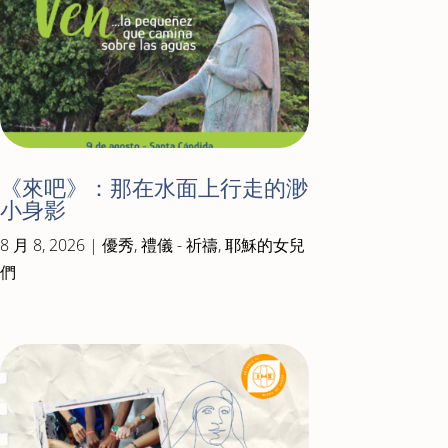
《來吧》：那在水面上行走的渺
小身影
8 月 8, 2026
|
優秀
,
禮儀 - 祈禱
,
耶穌的女兒
們