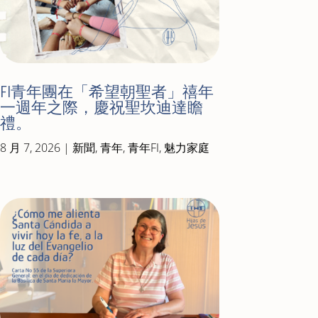
FI青年團在「希望朝聖者」禧年
一週年之際，慶祝聖坎迪達瞻
禮。
8 月 7, 2026
|
新聞
,
青年
,
青年FI
,
魅力家庭