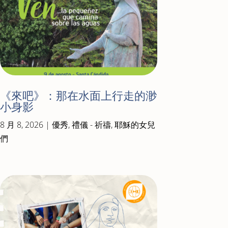
《來吧》：那在水面上行走的渺
小身影
8 月 8, 2026
|
優秀
,
禮儀 - 祈禱
,
耶穌的女兒
們