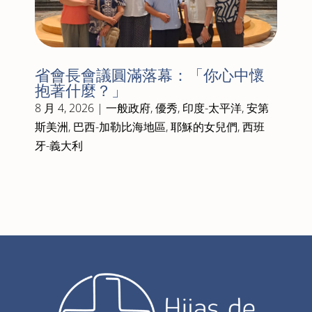
省會長會議圓滿落幕：「你心中懷
抱著什麼？」
8 月 4, 2026
|
一般政府
,
優秀
,
印度-太平洋
,
安第
斯美洲
,
巴西-加勒比海地區
,
耶穌的女兒們
,
西班
牙-義大利