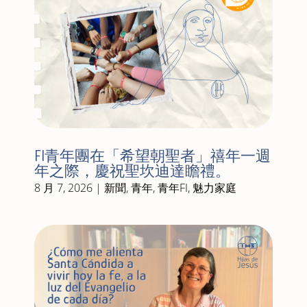
FI青年團在「希望朝聖者」禧年一週
年之際，慶祝聖坎迪達瞻禮。
8 月 7, 2026
|
新聞
,
青年
,
青年FI
,
魅力家庭