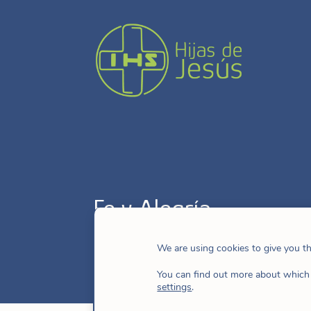
Fe y Alegría
We are using cookies to give you t
You can find out more about which 
settings
.