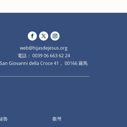
web@hijasdejesus.org
電話： 0039 06 663 62 24
San Giovanni della Croce 41， 00166 羅馬
秘魯
臺灣