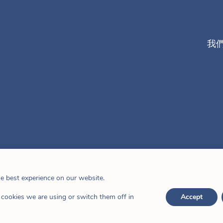
我
he best experience on our website.
cookies we are using or switch them off in
Accept