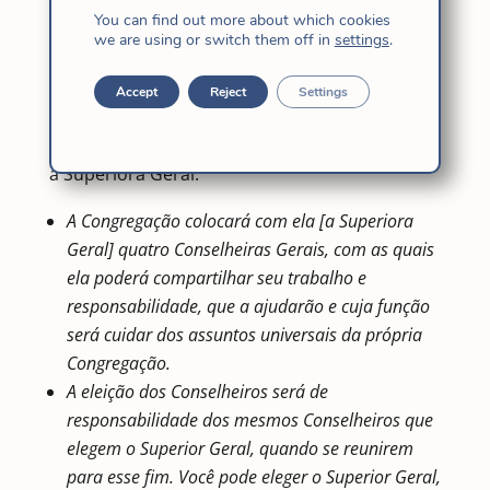
You can find out more about which cookies
we are using or switch them off in
settings
.
Isso nos ajuda a lembrar algo do que dizem
Accept
Reject
Settings
nossas Constituições das Filhas de Jesus sobre
esse serviço tão necessário, que é o de ajudar
a Superiora Geral.
A Congregação colocará com ela [a Superiora
Geral] quatro Conselheiras Gerais, com as quais
ela poderá compartilhar seu trabalho e
responsabilidade, que a ajudarão e cuja função
será cuidar dos assuntos universais da própria
Congregação.
A eleição dos Conselheiros será de
responsabilidade dos mesmos Conselheiros que
elegem o Superior Geral, quando se reunirem
para esse fim.
Você pode eleger o Superior Geral,