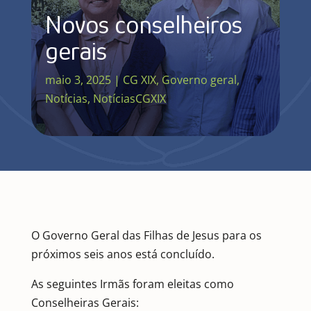
Novos conselheiros
gerais
maio 3, 2025
|
CG XIX
,
Governo geral
,
Notícias
,
NotíciasCGXIX
O Governo Geral das Filhas de Jesus para os
próximos seis anos está concluído.
As seguintes Irmãs foram eleitas como
Conselheiras Gerais: