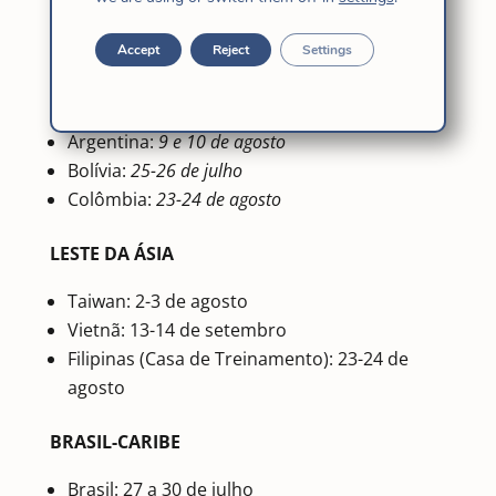
Estas são as datas confirmadas
para as transmissões:
Accept
Reject
Settings
AMÉRICA ANDINA
Argentina:
9 e 10 de agosto
Bolívia:
25-26 de julho
Colômbia:
23-24 de agosto
LESTE DA ÁSIA
Taiwan: 2-3 de agosto
Vietnã: 13-14 de setembro
Filipinas (Casa de Treinamento): 23-24 de
agosto
BRASIL-CARIBE
Brasil: 27 a 30 de julho