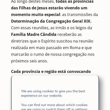
Ao longo destes meses,
todas as províncias
das Filhas de Jesus estarão vivendo um
momento muito especial
: as transmissões da
Determinação da Congregação Geral XIX.
Com essas reuniões, as irmãs e os leigos da
Família Madre Cândida
receberão as
diretrizes que o Espírito suscitou na reunião
realizada em maio passado em Roma e que
marcarão o rumo de nossa congregação nos
próximos seis anos.
Cada província e região está convocando
suas comunidades e leigos para
compartilhar esse passo congregacional,
para ouvir juntos o que Deus nos disse como
We are using cookies to give you the best
experience on our website.
um corpo e para nos prepararmos para
caminhar com fidelidade e esperança.
You can find out more about which cookies
we are using or switch them off in
settings
.