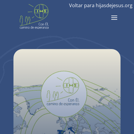
Voltar para hijasdejesus.org