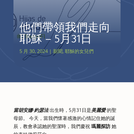
他們帶領我們走向
耶穌 – 5月31日
5 月 30, 2024
|
新聞
,
耶穌的女兒們
當胡安娜·約瑟法
出生時，5月31日是
美麗愛
的聖
母節。 今天，當我們懷著感激的心情記住她的誕
辰，教會承認她的聖潔時，我們慶祝
瑪麗探訪
她