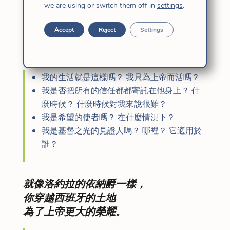
we are using or switch them off in
settings
.
的全名）。
因為惟有上帝，你靠著全心全意的信任
Accept
Reject
Settings
而活著，
希望的使者，光明的忠實見證者。
我的生活就是這樣嗎？ 我只為上帝而活嗎？
我是否把所有的信任都都寄託在他身上？ 什
麼時候？ 什麼時候對我來說很難？
我是希望的使者嗎？ 在什麼情況下？
我是基督之光的見證人嗎？ 哪裡？ 它適用於
誰？
就像洛約拉的依納爵一樣，
你穿越西班牙的土地
為了上帝更大的榮耀。