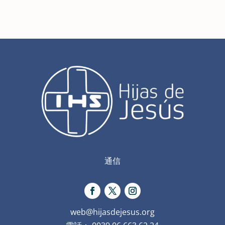
通信
web@hijasdejesus.org