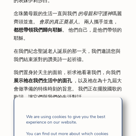
的表妹伊莉莎白。
念珠菌母親的生活一直與我們
的母親和守護神
瑪麗
齊頭並進。
會眾的真正奠基人。
兩人攜手並進，
都想帶領我們歸向耶穌
。 他們自己，是他們帶領的
耶穌。
在我們紀念聖誕老人誕辰的那一天，我們邀請您與
我們結束派對的讚美詩一起祈禱。
我們置身於天主的面前，祈求祂看著我們，向我們
展示祂在我們生活中的面孔
，以及祂在為十九屆大
會做準備的特殊時刻的旨意。 我們正在擺脫國歌的
歌詞，讓它們與我們的生活對話。
Clara Estrella que Guipúzcoa
（寫下你
We are using cookies to give you the best
的出生地）
experience on our website.
有一天，她高興地凝視著，
母親 Candida Maria de Jesus
（寫下你
You can find out more about which cookies