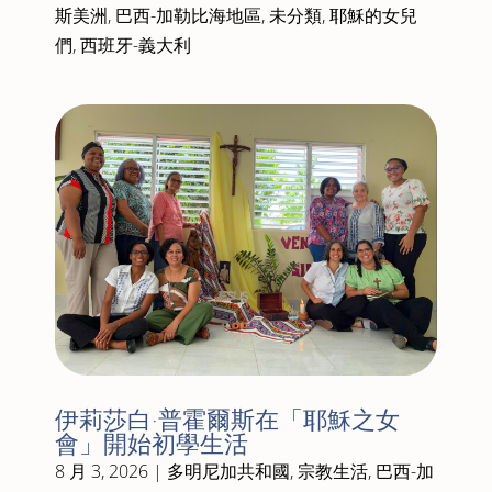
斯美洲
,
巴西-加勒比海地區
,
未分類
,
耶穌的女兒
們
,
西班牙-義大利
伊莉莎白·普霍爾斯在「耶穌之女
會」開始初學生活
8 月 3, 2026
|
多明尼加共和國
,
宗教生活
,
巴西-加