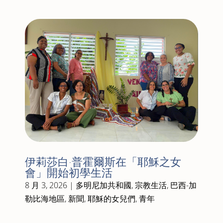
伊莉莎白·普霍爾斯在「耶穌之女
會」開始初學生活
8 月 3, 2026
|
多明尼加共和國
,
宗教生活
,
巴西-加
勒比海地區
,
新聞
,
耶穌的女兒們
,
青年