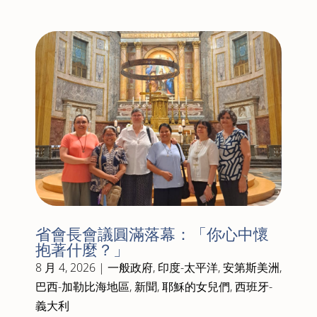
省會長會議圓滿落幕：「你心中懷
抱著什麼？」
8 月 4, 2026
|
一般政府
,
印度-太平洋
,
安第斯美洲
,
巴西-加勒比海地區
,
新聞
,
耶穌的女兒們
,
西班牙-
義大利