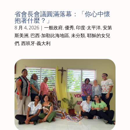
省會長會議圓滿落幕：「你心中懷
抱著什麼？」
8 月 4, 2026
|
一般政府
,
優秀
,
印度-太平洋
,
安第
斯美洲
,
巴西-加勒比海地區
,
未分類
,
耶穌的女兒
們
,
西班牙-義大利