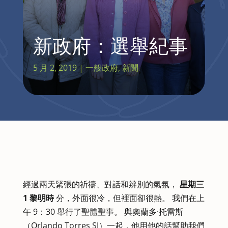
新政府：選舉紀事
5 月 2, 2019
|
一般政府
,
新聞
經過兩天緊張的祈禱、對話和辨別的氣氛，
星期三
1 黎明時
分，外面很冷，但裡面卻很熱。 我們在上
午 9：30 舉行了聖體聖事。 與奧蘭多·托雷斯
（Orlando Torres SJ）一起，他用他的話幫助我們