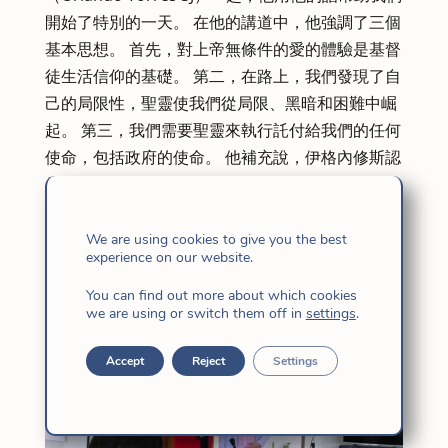
開始了特別的一天。 在他的講道中，他強調了三個
基本思想。 首先，對上帝無條件的愛的體驗是基督
徒生活信仰的基礎。 第二，在路上，我們發現了自
己的局限性，聖靈使我們從局限、黑暗和困難中崛
起。 第三，我們需要聖靈來執行託付給我們的任何
使命，包括政府的使命。 他補充說，伊格內修斯認
為政府是個人的、精神的和使徒的。 它是個人的，
也就是說，它意味著信任和透明度的關係;屬靈的，
因為政府的基礎是辨別力，即陪伴上帝對人民的旨
We are using cookies to give you the best
experience on our website.
意;和使徒，因為政府的意義是傳教，被派往我們可
以促進上帝更大的榮耀和鄰舍的益處的地方。
You can find out more about which cookies
we are using or switch them off in
settings
.
Accept
Reject
Settings