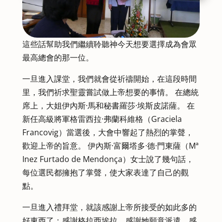
這些話幫助我們繼續聆聽神今天想要選擇成為會眾
最高總會的那一位。
一旦進入課堂，我們就會從祈禱開始，在這段時間
里，我們祈求聖靈嘗試做上帝想要的事情。 在總統
席上，大姐伊內斯·馬和秘書羅莎·埃斯皮諾薩。 在
新任高級將軍格雷西拉·弗蘭科維格（Graciela
Francovig）當選後，大會中響起了熱烈的掌聲，
歡迎上帝的旨意。 伊內斯·富爾塔多·德·門東薩（Mª
Inez Furtado de Mendonça）女士說了幾句話，
每位選民都擁抱了掌聲，使大家表達了自己的觀
點。
一旦進入禮拜堂，就該感謝上帝所接受的如此多的
好東西了：感謝格拉西埃拉，感謝她願意派遣，感