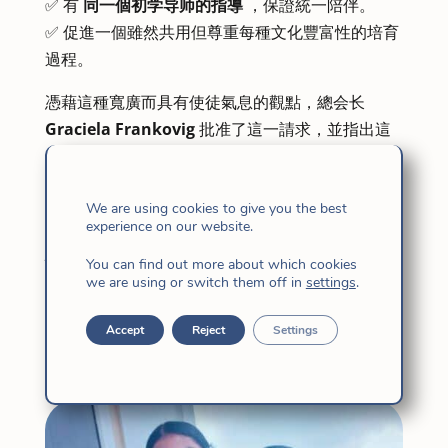
✅ 有
同一個初学导师的指導
，保證統一陪伴。
✅ 促進一個雖然共用但尊重每種文化豐富性的培育
過程。
憑藉這種寬廣而具有使徒氣息的觀點，總会长
Graciela Frankovig
批准了這一請求，並指出這
个新的初学院來自印度-太平洋省，來自不同國家的
修女參加了這項請求。
We are using cookies to give you the best
讓我們認識一下新的保守
experience on our website.
们
You can find out more about which cookies
we are using or switch them off in
settings
.
我們分享一些開始培育之路的年輕女性的照片：
Accept
Reject
Settings
來自印尼
（將於 2025 年 4 月 2 日进入保守的申請
人）。