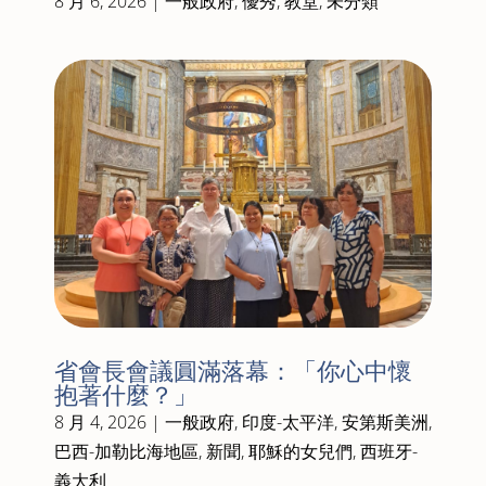
8 月 6, 2026
|
一般政府
,
優秀
,
教堂
,
未分類
省會長會議圓滿落幕：「你心中懷
抱著什麼？」
8 月 4, 2026
|
一般政府
,
印度-太平洋
,
安第斯美洲
,
巴西-加勒比海地區
,
新聞
,
耶穌的女兒們
,
西班牙-
義大利