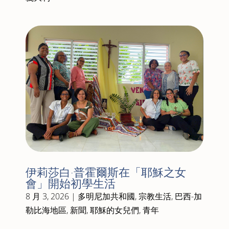
伊莉莎白·普霍爾斯在「耶穌之女
會」開始初學生活
8 月 3, 2026
|
多明尼加共和國
,
宗教生活
,
巴西-加
勒比海地區
,
新聞
,
耶穌的女兒們
,
青年