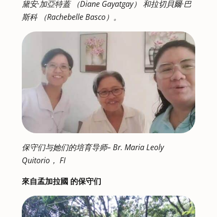
黛安·加亞特蓋 （Diane Gayatgay） 和拉切貝爾·巴
斯科 （Rachebelle Basco）。
保守们与她们的培育导师– Br. Maria Leoly
Quitorio， FI
來自孟加拉國 的保守们