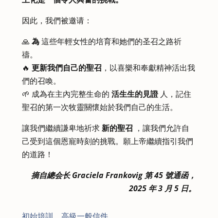
因此，我們被邀请：
🙏
為
這些年輕女性的培育和她們的圣召之路祈
禱。
🔥
更新我們自己的聖召
，以喜樂和奉獻精神活出我
們的召喚。
🌱 成為在主內完整生命的
活生生的見證
人，記住
聖召的第一次牧靈關懷始於我們自己的生活。
讓我們繼續謙卑地祈求
新的聖召
，讓我們允許自
己受到這個恩寵時刻的挑戰。願上帝繼續指引我們
的道路！
摘自總会长 Graciela Frankovig 第 45 號通函，
2025 年 3 月 5 日。
初始培訓
|
高級一般信件