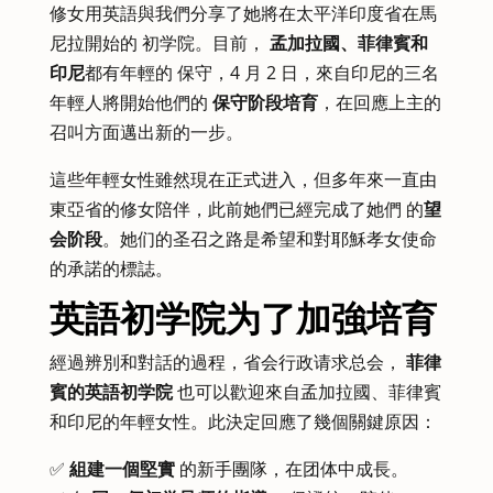
修女用英語與我們分享了她將在太平洋印度省在馬
尼拉開始的 初学院。目前，
孟加拉國、菲律賓和
印尼
都有年輕的 保守，4 月 2 日，來自印尼的三名
年輕人將開始他們的
保守阶段培育
，在回應上主的
召叫方面邁出新的一步。
這些年輕女性雖然現在正式进入，但多年來一直由
東亞省的修女陪伴，此前她們已經完成了她們 的
望
会阶段
。她们的圣召之路是希望和對耶穌孝女使命
的承諾的標誌。
英語初学院为了加強培育
經過辨別和對話的過程，省会行政请求总会，
菲律
賓的英語初学院
也可以歡迎來自孟加拉國、菲律賓
和印尼的年輕女性。此決定回應了幾個關鍵原因：
✅
組建一個堅實
的新手團隊，在团体中成長。