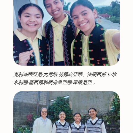
克利絲蒂亞尼·尤尼塔·努爾哈亞蒂、法蘭西斯卡·埃
米利娜·塞西爾和阿弗里亞娜·庫爾尼亞，