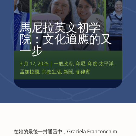
馬尼拉英文初学
院：文化適應的又
一步
3 月 17, 2025
|
一般政府
,
印尼
,
印度-太平洋
,
孟加拉國
,
宗教生活
,
新聞
,
菲律賓
在她的最後一封通函中，Graciela Franconchim