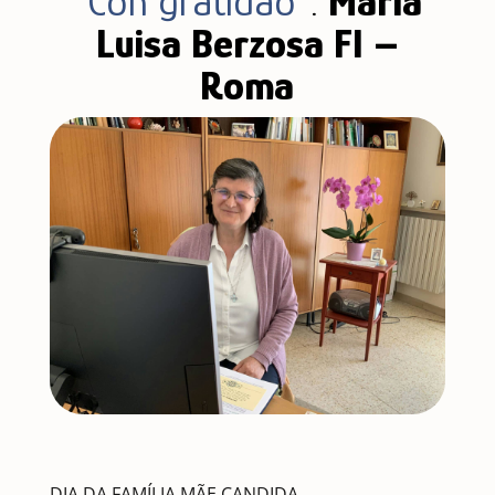
“Con gratidão”
.
María
Luisa Berzosa FI –
Roma
DIA DA FAMÍLIA MÃE CANDIDA