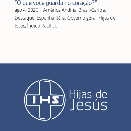
“O que você guarda no coração?”
ago 4, 2026
|
América Andina
,
Brasil-Caribe
,
Destaque
,
Espanha-Itália
,
Governo geral
,
Hijas de
Jesús
,
Índico-Pacífico