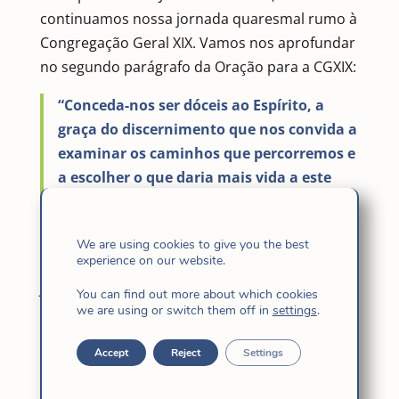
continuamos nossa jornada quaresmal rumo à
Congregação Geral XIX. Vamos nos aprofundar
no segundo parágrafo da Oração para a CGXIX:
“Conceda-nos ser dóceis ao Espírito, a
graça do discernimento que nos convida a
examinar os caminhos que percorremos e
a escolher o que daria mais vida a este
Corpo em Missão hoje
“.
We are using cookies to give you the best
A Palavra nos ilumina
experience on our website.
Jesus, cheio do Espírito Santo, saiu do Jordão e
You can find out more about which cookies
we are using or switch them off in
settings
.
se deixou levar pelo Espírito ao deserto por
quarenta dias, enquanto o Diabo o testava.
Accept
Reject
Settings
Durante esse tempo, ele não comeu nada e, no
final, estava com fome. O Diabo lhe disse: “Se