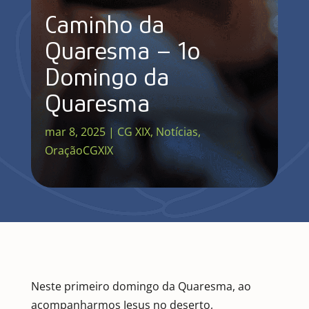
Caminho da
Quaresma – 1º
Domingo da
Quaresma
mar 8, 2025
|
CG XIX
,
Notícias
,
OraçãoCGXIX
Neste primeiro domingo da Quaresma, ao
acompanharmos Jesus no deserto,