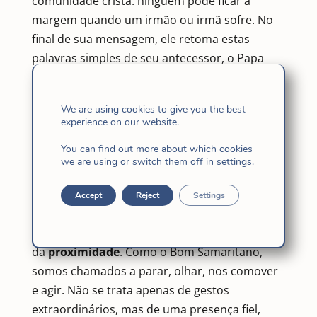
comunidade cristã: ninguém pode ficar à
margem quando um irmão ou irmã sofre. No
final de sua mensagem, ele retoma estas
palavras simples de seu antecessor, o Papa
Francisco, com as quais nos identificamos
tanto: “o verdadeiro remédio para as feridas
We are using cookies to give you the best
da humanidade é um modo de vida baseado
experience on our website.
no amor fraterno, que está enraizado no amor
You can find out more about which cookies
de Deus”.
we are using or switch them off in
settings
.
Aproximação curativa
Accept
Reject
Settings
A Palavra de Deus e o exemplo de Jesus nos
mostram que a maneira de cuidar é por meio
da
proximidade
. Como o Bom Samaritano,
somos chamados a parar, olhar, nos comover
e agir. Não se trata apenas de gestos
extraordinários, mas de uma presença fiel,