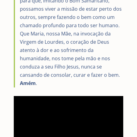
para que, imitando o Bom Samaritano,
possamos viver a missão de estar perto dos
outros, sempre fazendo o bem como um
chamado profundo para todo ser humano.
Que Maria, nossa Mãe, na invocação da
Virgem de Lourdes, o coração de Deus
atento à dor e ao sofrimento da
humanidade, nos tome pela mão e nos
conduza a seu Filho Jesus, nunca se
cansando de consolar, curar e fazer o bem.
Amém
.